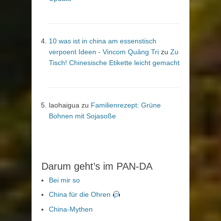
10 was ist in china am essenstisch
verpoent Ideen - Vincom Quảng Trị
zu
Zu
Tisch! Chinesische Etikette leicht gemacht
laohaigua
zu
Familienrezept: Grüne
Bohnen mit Sojasoße
Darum geht’s im PAN-DA
Bei mir so
China für die Ohren
China-Mythen