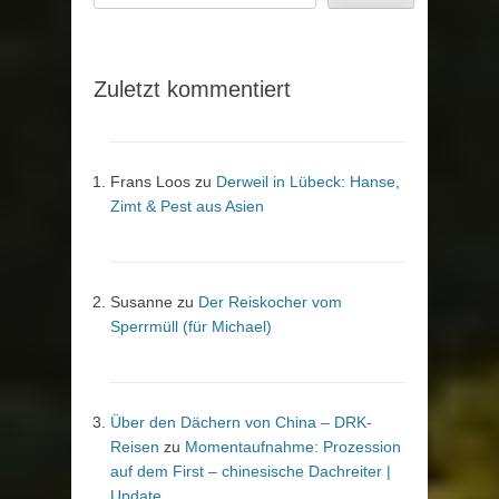
Zuletzt kommentiert
Frans Loos
zu
Derweil in Lübeck: Hanse,
Zimt & Pest aus Asien
Susanne
zu
Der Reiskocher vom
Sperrmüll (für Michael)
Über den Dächern von China – DRK-
Reisen
zu
Momentaufnahme: Prozession
auf dem First – chinesische Dachreiter |
Update