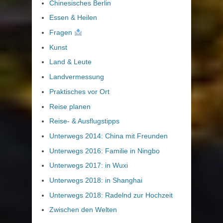
Chinesisches Berlin
Essen & Heilen
Fragen
Kunst
Land & Leute
Landvermessung
Praktisches vor Ort
Reise planen
Reise- & Ausflugstipps
Unterwegs 2014: China mit Freunden
Unterwegs 2016: Familie in Ningbo
Unterwegs 2017: in Wuxi
Unterwegs 2018: in Shanghai
Unterwegs 2018: Radelnd zur Hochzeit
Zwischen den Welten