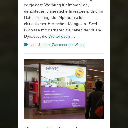
vergoldete Werbung für Immobilien,
gerichtet an chinesische Investoren. Und im
Hotelflur hängt der Alptraum aller
chinesischer Herrscher: Mongolen. Zwei
Bildnisse mit Barbaren zu Zeiten der Yuan-
Dynastie, die
Weiterlesen …
Kategorien
Land & Leute
,
Zwischen den Welten