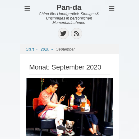
Pan-da
China fürs Handgepäck: Sinniges &
Unsinniges in persönlichen
Momentaufnahmen
Twitter
Feed
Start
»
2020
»
September
Monat:
September 2020