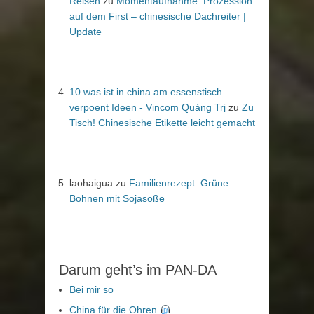
Reisen
zu
Momentaufnahme: Prozession
auf dem First – chinesische Dachreiter |
Update
10 was ist in china am essenstisch
verpoent Ideen - Vincom Quảng Trị
zu
Zu
Tisch! Chinesische Etikette leicht gemacht
laohaigua
zu
Familienrezept: Grüne
Bohnen mit Sojasoße
Darum geht’s im PAN-DA
Bei mir so
China für die Ohren