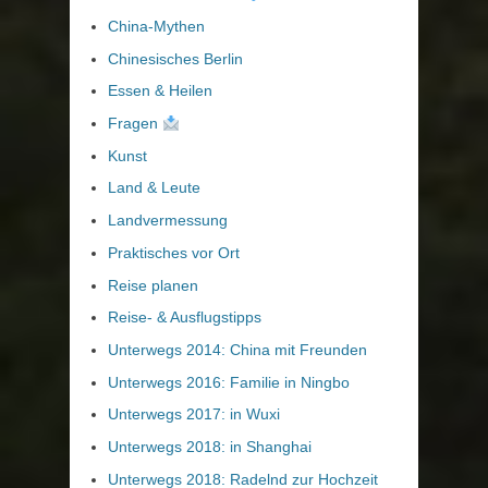
China-Mythen
Chinesisches Berlin
Essen & Heilen
Fragen
Kunst
Land & Leute
Landvermessung
Praktisches vor Ort
Reise planen
Reise- & Ausflugstipps
Unterwegs 2014: China mit Freunden
Unterwegs 2016: Familie in Ningbo
Unterwegs 2017: in Wuxi
Unterwegs 2018: in Shanghai
Unterwegs 2018: Radelnd zur Hochzeit