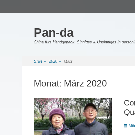
Primäres Menü
Zum
Inhalt
springen
Pan-da
China fürs Handgepäck: Sinniges & Unsinniges in persö
Sekundäres Menü
Zum
Start
»
2020
»
März
Inhalt
springen
Monat:
März 2020
Cor
Qu
Poste
Mär
on