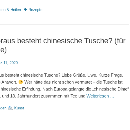
rien
Schlagworte
sen & Heilen
Rezepte
aus besteht chinesische Tusche? (für
e)
d
z 11, 2020
s besteht chinesische Tusche? Liebe Grüße, Uwe. Kurze Frage.
 Antwort.
Wer hätte das nicht schon vermutet – die Tusche ist
chinesische Erfindung. Nach Europa gelangte die „chinesische Dinte“
. und 18. Jahrhundert zusammen mit Tee und
Weiterlesen …
rien
agen
,
Kunst