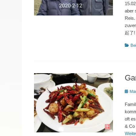
15.02
aber 
Reis.
zuver
起了! 
Katego
Bei
Gar
Poste
Mär
on
Famil
komme
oft e
& Co 
Weite