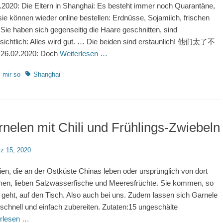
.2020: Die Eltern in Shanghai: Es besteht immer noch Quarantäne,
sie können wieder online bestellen: Erdnüsse, Sojamilch, frischen
 Sie haben sich gegenseitig die Haare geschnitten, sind
sichtlich: Alles wird gut. … Die beiden sind erstaunlich! 他们太了不
26.02.2020: Doch
Weiterlesen …
rien
Schlagworte
 mir so
Shanghai
nelen mit Chili und Frühlings-Zwiebeln
d
z 15, 2020
ien, die an der Ostküste Chinas leben oder ursprünglich von dort
n, lieben Salzwasserfische und Meeresfrüchte. Sie kommen, so
s geht, auf den Tisch. Also auch bei uns. Zudem lassen sich Garnele
schnell und einfach zubereiten. Zutaten:15 ungeschälte
rlesen …