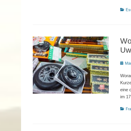
Katego
Es
Wor
Uw
Poste
Mär
on
Worau
Kurze
eine 
im 17
Katego
Fr