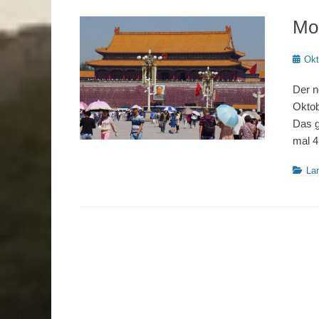
Mo
Poste
Okt
on
Der n
Oktob
Das g
mal 4
Katego
La