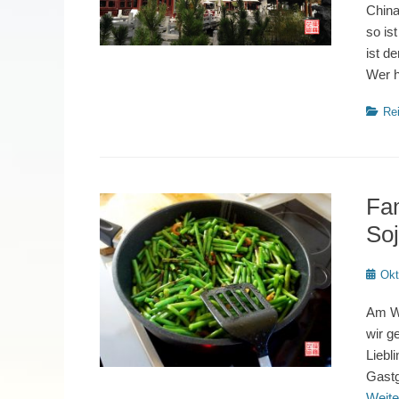
China
so is
ist d
Wer h
Katego
Rei
Fam
So
Poste
Okt
on
Am Wo
wir g
Liebl
Gastg
Weite