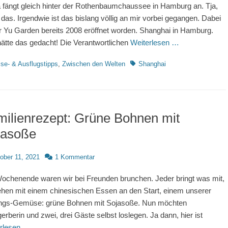
 fängt gleich hinter der Rothenbaumchaussee in Hamburg an. Tja,
t das. Irgendwie ist das bislang völlig an mir vorbei gegangen. Dabei
er Yu Garden bereits 2008 eröffnet worden. Shanghai in Hamburg.
ätte das gedacht! Die Verantwortlichen
Weiterlesen …
rien
Schlagworte
se- & Ausflugstipps
,
Zwischen den Welten
Shanghai
ilienrezept: Grüne Bohnen mit
jasoße
d
ober 11, 2021
1 Kommentar
chenende waren wir bei Freunden brunchen. Jeder bringt was mit,
ehen mit einem chinesischen Essen an den Start, einem unserer
ings-Gemüse: grüne Bohnen mit Sojasoße. Nun möchten
erberin und zwei, drei Gäste selbst loslegen. Ja dann, hier ist
rlesen …