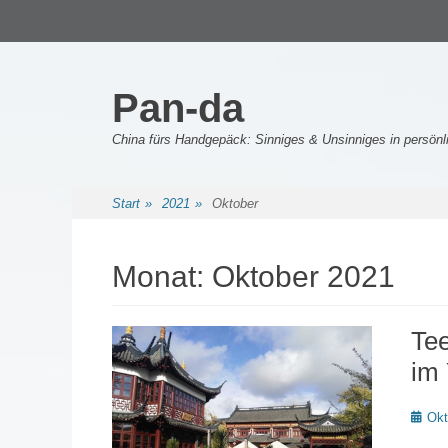
Primäres Menü
Zum
Inhalt
springen
Pan-da
China fürs Handgepäck: Sinniges & Unsinniges in persö
Sekundäres Menü
Zum
Start
»
2021
»
Oktober
Inhalt
springen
Monat:
Oktober 2021
Tee
im
Poste
Okt
on