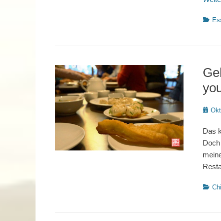
Katego
Es
Ge
you
Poste
Okt
on
Das k
Doch 
meine
Resta
Katego
Ch