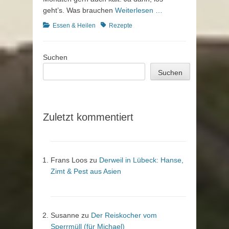
geht’s. Was brauchen
Weiterlesen …
Kategorien
Schlagworte
Essen & Heilen
Rezepte
Suchen
Suchen
Zuletzt kommentiert
Frans Loos
zu
Derweil in Lübeck: Hanse,
Zimt & Pest aus Asien
Susanne
zu
Der Reiskocher vom
Sperrmüll (für Michael)