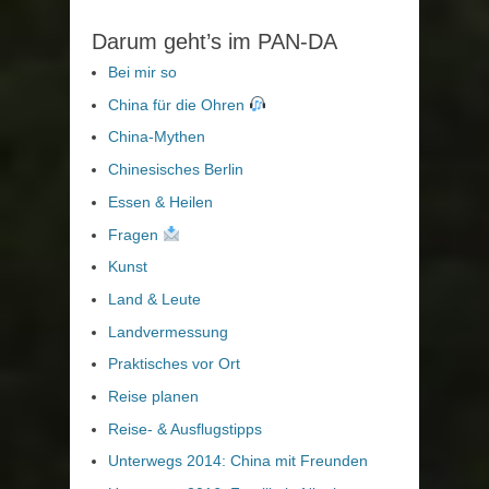
Darum geht’s im PAN-DA
Bei mir so
China für die Ohren
China-Mythen
Chinesisches Berlin
Essen & Heilen
Fragen
Kunst
Land & Leute
Landvermessung
Praktisches vor Ort
Reise planen
Reise- & Ausflugstipps
Unterwegs 2014: China mit Freunden