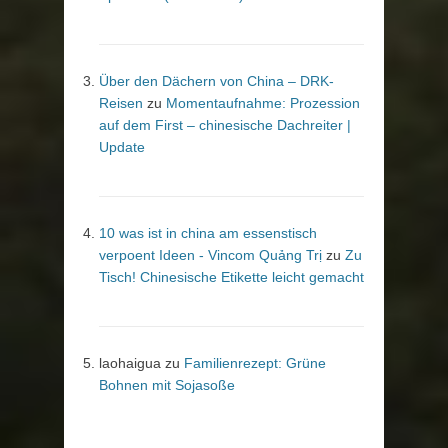
Über den Dächern von China – DRK-
Reisen
zu
Momentaufnahme: Prozession
auf dem First – chinesische Dachreiter |
Update
10 was ist in china am essenstisch
verpoent Ideen - Vincom Quảng Trị
zu
Zu
Tisch! Chinesische Etikette leicht gemacht
laohaigua
zu
Familienrezept: Grüne
Bohnen mit Sojasoße