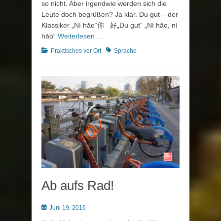
so nicht. Aber irgendwie werden sich die
Leute doch begrüßen? Ja klar. Du gut – der
Klassiker „Ní hăo“你 好„Du gut“ „Ní hăo, ní
hăo“
Weiterlesen …
Kategorien
Schlagworte
Praktisches vor Ort
Sprache
Ab aufs Rad!
Posted
Juni 19, 2016
on