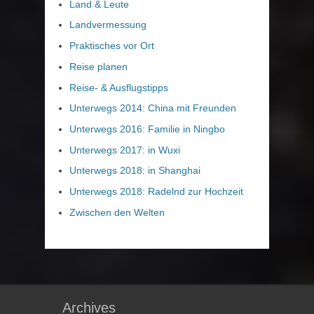
Land & Leute
Landvermessung
Praktisches vor Ort
Reise planen
Reise- & Ausflugstipps
Unterwegs 2014: China mit Freunden
Unterwegs 2016: Familie in Ningbo
Unterwegs 2017: in Wuxi
Unterwegs 2018: in Shanghai
Unterwegs 2018: Radelnd zur Hochzeit
Zwischen den Welten
Archives