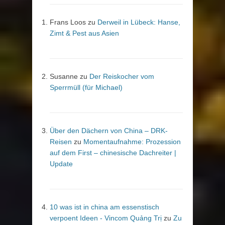
Frans Loos
zu
Derweil in Lübeck: Hanse,
Zimt & Pest aus Asien
Susanne
zu
Der Reiskocher vom
Sperrmüll (für Michael)
Über den Dächern von China – DRK-
Reisen
zu
Momentaufnahme: Prozession
auf dem First – chinesische Dachreiter |
Update
10 was ist in china am essenstisch
verpoent Ideen - Vincom Quảng Trị
zu
Zu