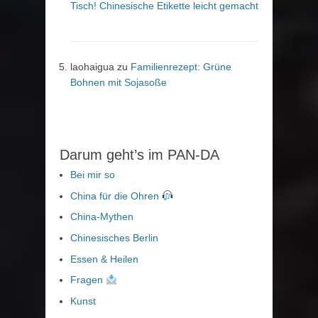
Tisch! Chinesische Etikette leicht gemacht
laohaigua
zu
Familienrezept: Grüne
Bohnen mit Sojasoße
Darum geht’s im PAN-DA
Bei mir so
China für die Ohren
China-Mythen
Chinesisches Berlin
Essen & Heilen
Fragen
Kunst