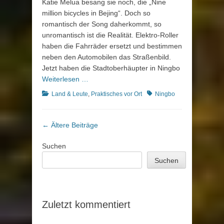
Katie Melua besang sie noch, die „Nine
million bicycles in Bejing“. Doch so
romantisch der Song daherkommt, so
unromantisch ist die Realität. Elektro-Roller
haben die Fahrräder ersetzt und bestimmen
neben den Automobilen das Straßenbild.
Jetzt haben die Stadtoberhäupter in Ningbo
Weiterlesen …
Kategorien
Schlagworte
Land & Leute
,
Praktisches vor Ort
Ningbo
Beitragsnavigation
←
Ältere Beiträge
Suchen
Suchen
Zuletzt kommentiert