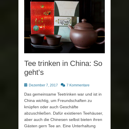
Tee trinken in China: So
geht’s
Posted
Dezember 7, 2017
7 Kommentare
on
Das gemeinsame Teetrinken war und ist in
China wichtig, um Freundschaften zu
knüpfen oder auch Geschäfte
abzuschließen. Dafür existieren Teehäuser,
aber auch die Chinesen selbst bieten ihren
Gästen gern Tee an. Eine Unterhaltung