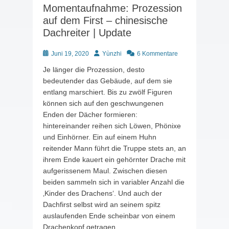
Momentaufnahme: Prozession
auf dem First – chinesische
Dachreiter | Update
Posted
Autor
Juni 19, 2020
Yùnzhi
6 Kommentare
on
Je länger die Prozession, desto
bedeutender das Gebäude, auf dem sie
entlang marschiert. Bis zu zwölf Figuren
können sich auf den geschwungenen
Enden der Dächer formieren:
hintereinander reihen sich Löwen, Phönixe
und Einhörner. Ein auf einem Huhn
reitender Mann führt die Truppe stets an, an
ihrem Ende kauert ein gehörnter Drache mit
aufgerissenem Maul. Zwischen diesen
beiden sammeln sich in variabler Anzahl die
‚Kinder des Drachens‘. Und auch der
Dachfirst selbst wird an seinem spitz
auslaufenden Ende scheinbar von einem
Drachenkopf getragen.