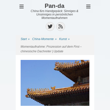
Pan-da
China fürs Handgepäck: Sinniges &
Unsinniges in persönlichen
Momentaufnahmen
Twitter
Feed
Start
»
China-Momente
»
Kunst
»
Momentaufnahme: Prozession auf dem First –
chinesische Dachreiter | Update