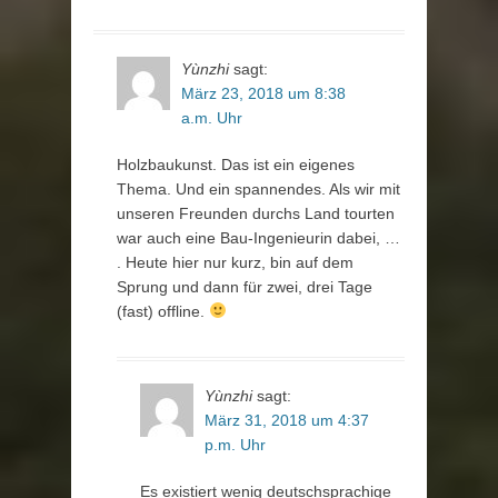
Yùnzhi
sagt:
März 23, 2018 um 8:38
a.m. Uhr
Holzbaukunst. Das ist ein eigenes
Thema. Und ein spannendes. Als wir mit
unseren Freunden durchs Land tourten
war auch eine Bau-Ingenieurin dabei, …
. Heute hier nur kurz, bin auf dem
Sprung und dann für zwei, drei Tage
(fast) offline.
Yùnzhi
sagt:
März 31, 2018 um 4:37
p.m. Uhr
Es existiert wenig deutschsprachige