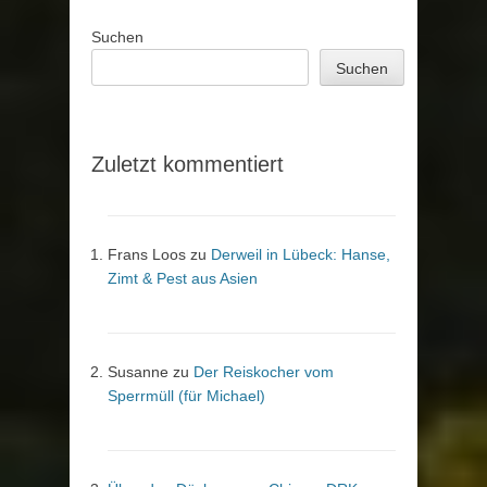
Suchen
Suchen
Zuletzt kommentiert
Frans Loos
zu
Derweil in Lübeck: Hanse,
Zimt & Pest aus Asien
Susanne
zu
Der Reiskocher vom
Sperrmüll (für Michael)