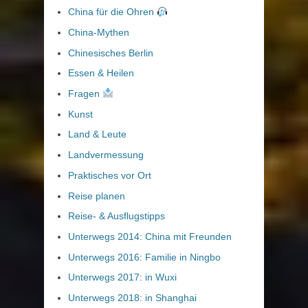
China für die Ohren
China-Mythen
Chinesisches Berlin
Essen & Heilen
Fragen
Kunst
Land & Leute
Landvermessung
Praktisches vor Ort
Reise planen
Reise- & Ausflugstipps
Unterwegs 2014: China mit Freunden
Unterwegs 2016: Familie in Ningbo
Unterwegs 2017: in Wuxi
Unterwegs 2018: in Shanghai