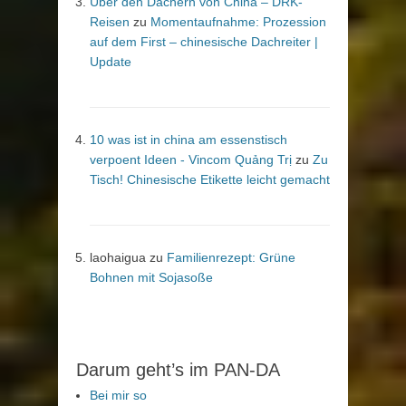
Über den Dächern von China – DRK-
Reisen
zu
Momentaufnahme: Prozession
auf dem First – chinesische Dachreiter |
Update
10 was ist in china am essenstisch
verpoent Ideen - Vincom Quảng Trị
zu
Zu
Tisch! Chinesische Etikette leicht gemacht
laohaigua
zu
Familienrezept: Grüne
Bohnen mit Sojasoße
Darum geht’s im PAN-DA
Bei mir so