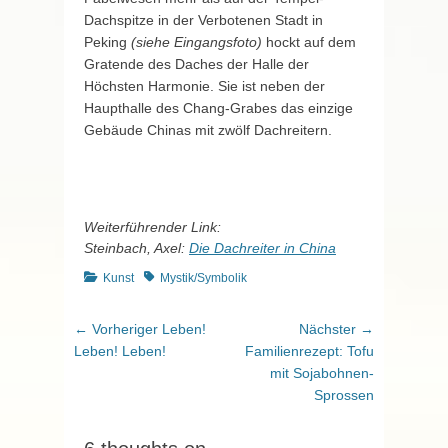
Dachspitze in der Verbotenen Stadt in
Peking
(siehe Eingangsfoto)
hockt auf dem
Gratende des Daches der Halle der
Höchsten Harmonie. Sie ist neben der
Haupthalle des Chang-Grabes das einzige
Gebäude Chinas mit zwölf Dachreitern.
Weiterführender Link:
Steinbach, Axel:
Die Dachreiter in China
Kategorien
Schlagworte
Kunst
Mystik/Symbolik
Beitragsnavigation
Vorheriger
Nächster
← Vorheriger
Leben!
Nächster →
Beitrag:
Beitrag:
Leben! Leben!
Familienrezept: Tofu
mit Sojabohnen-
Sprossen