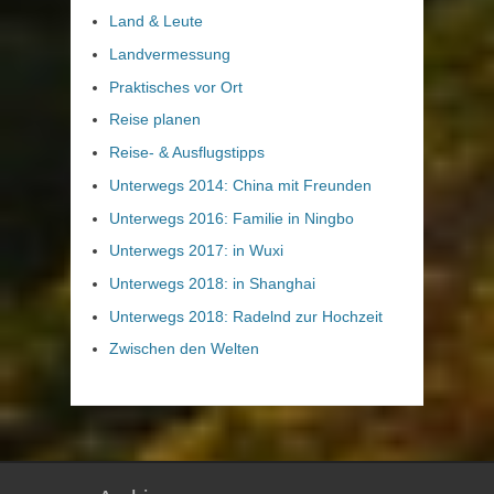
Land & Leute
Landvermessung
Praktisches vor Ort
Reise planen
Reise- & Ausflugstipps
Unterwegs 2014: China mit Freunden
Unterwegs 2016: Familie in Ningbo
Unterwegs 2017: in Wuxi
Unterwegs 2018: in Shanghai
Unterwegs 2018: Radelnd zur Hochzeit
Zwischen den Welten