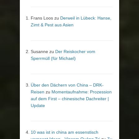
Frans Loos
zu
Derweil in Lübeck: Hanse,
Zimt & Pest aus Asien
Susanne
zu
Der Reiskocher vom
Sperrmüll (für Michael)
Über den Dächern von China – DRK-
Reisen
zu
Momentaufnahme: Prozession
auf dem First – chinesische Dachreiter |
Update
10 was ist in china am essenstisch