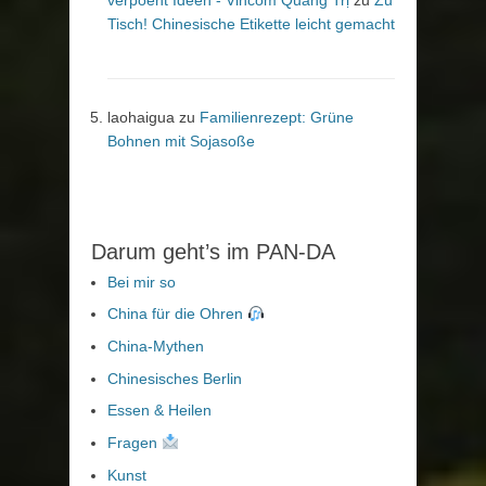
verpoent Ideen - Vincom Quảng Trị
zu
Zu
Tisch! Chinesische Etikette leicht gemacht
laohaigua
zu
Familienrezept: Grüne
Bohnen mit Sojasoße
Darum geht’s im PAN-DA
Bei mir so
China für die Ohren
China-Mythen
Chinesisches Berlin
Essen & Heilen
Fragen
Kunst