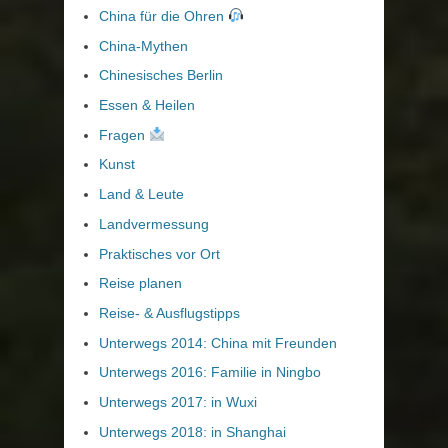
China für die Ohren
China-Mythen
Chinesisches Berlin
Essen & Heilen
Fragen
Kunst
Land & Leute
Landvermessung
Praktisches vor Ort
Reise planen
Reise- & Ausflugstipps
Unterwegs 2014: China mit Freunden
Unterwegs 2016: Familie in Ningbo
Unterwegs 2017: in Wuxi
Unterwegs 2018: in Shanghai