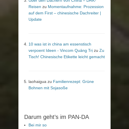
Über den Dächern von China – DRK-
Reisen
zu
Momentaufnahme: Prozession
auf dem First – chinesische Dachreiter |
Update
10 was ist in china am essenstisch
verpoent Ideen - Vincom Quảng Trị
zu
Zu
Tisch! Chinesische Etikette leicht gemacht
laohaigua
zu
Familienrezept: Grüne
Bohnen mit Sojasoße
Darum geht’s im PAN-DA
Bei mir so