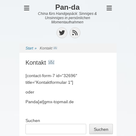
Pan-da
China fürs Handgepäck: Sinniges &
Unsinniges in persönlichen
Momentaufnahmen
Twitter
Feed
Start
»
Kontakt
Kontakt
[contact-form-7 id=“32696″
title=“Kontaktformular 1″]
oder
Panda[at]gmx-topmail.de
Suchen
Suchen