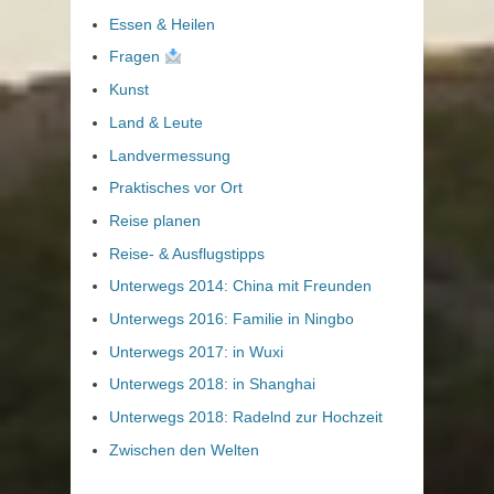
Essen & Heilen
Fragen
Kunst
Land & Leute
Landvermessung
Praktisches vor Ort
Reise planen
Reise- & Ausflugstipps
Unterwegs 2014: China mit Freunden
Unterwegs 2016: Familie in Ningbo
Unterwegs 2017: in Wuxi
Unterwegs 2018: in Shanghai
Unterwegs 2018: Radelnd zur Hochzeit
Zwischen den Welten