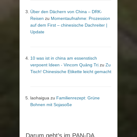
Über den Dächern von China – DRK-
Reisen
zu
Momentaufnahme: Prozession
auf dem First – chinesische Dachreiter |
Update
10 was ist in china am essenstisch
verpoent Ideen - Vincom Quảng Trị
zu
Zu
Tisch! Chinesische Etikette leicht gemacht
laohaigua
zu
Familienrezept: Grüne
Bohnen mit Sojasoße
Darum geht’s im PAN-DA