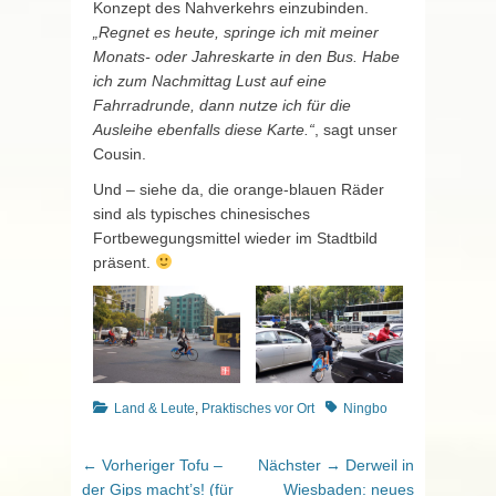
Konzept des Nahverkehrs einzubinden.
„Regnet es heute, springe ich mit meiner
Monats- oder Jahreskarte in den Bus. Habe
ich zum Nachmittag Lust auf eine
Fahrradrunde, dann nutze ich für die
Ausleihe ebenfalls diese Karte.“
, sagt unser
Cousin.
Und – siehe da, die orange-blauen Räder
sind als typisches chinesisches
Fortbewegungsmittel wieder im Stadtbild
präsent.
Kategorien
Schlagworte
Land & Leute
,
Praktisches vor Ort
Ningbo
Beitragsnavigation
Vorheriger
Nächster
← Vorheriger
Tofu –
Nächster →
Derweil in
Beitrag:
Beitrag:
der Gips macht’s! (für
Wiesbaden: neues