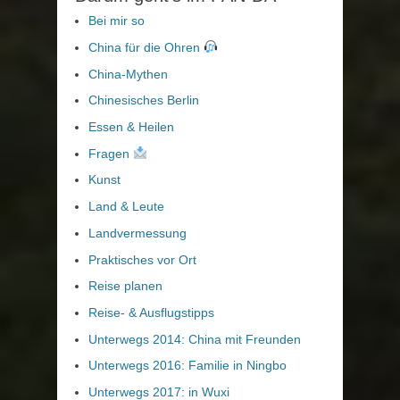
Bei mir so
China für die Ohren
China-Mythen
Chinesisches Berlin
Essen & Heilen
Fragen
Kunst
Land & Leute
Landvermessung
Praktisches vor Ort
Reise planen
Reise- & Ausflugstipps
Unterwegs 2014: China mit Freunden
Unterwegs 2016: Familie in Ningbo
Unterwegs 2017: in Wuxi