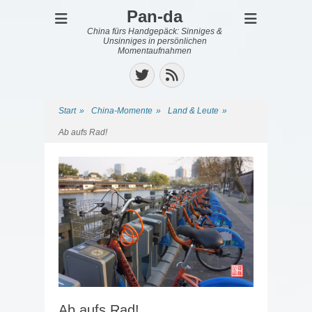
Pan-da
China fürs Handgepäck: Sinniges &
Unsinniges in persönlichen
Momentaufnahmen
Twitter
Feed
Start
»
China-Momente
»
Land & Leute
»
Ab aufs Rad!
Ab aufs Rad!