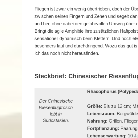
Fliegen ist zwar ein wenig übertrieben, doch der 
zwischen seinen Fingern und Zehen und segelt dann
und her, ohne dabei den gefahrvollen Umweg über 
Bringt die agile Amphibie ihre zusätzlichen Haftpols
sensationell dynamisch beim Klettern. Und noch etwa
besonders laut und durchdringend. Wozu das gut is
ich das noch nicht herausfinden.
Steckbrief: Chinesischer Riesenflu
Rhacophorus (Polypeda
Der Chinesische
Größe:
Bis zu 12 cm; Mä
Riesenflugfrosch
Lebensraum:
Bergwälder
lebt in
Südostasien.
Nahrung:
Grillen, Flieg
Fortpflanzung:
Paarung 
Lebenserwartung:
10 J