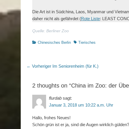
Die Art ist in Südchina, Laos, Myanmar und Vietnam 
daher nicht als gefährdet (
Rote Liste
: LEAST CON
Quelle: Berliner Zoo
Kategorien
Schlagworte
Chinesisches Berlin
Tierisches
Beitragsnavigation
Vorheriger
← Vorheriger
Im Seniorenheim (für K.)
Beitrag:
2 thoughts on “China im Zoo: der Über
flurdab
sagt:
Januar 3, 2018 um 10:22 a.m. Uhr
Hallo, frohes Neues!
Schön grün ist er ja, sind die Augen wirklich gülde