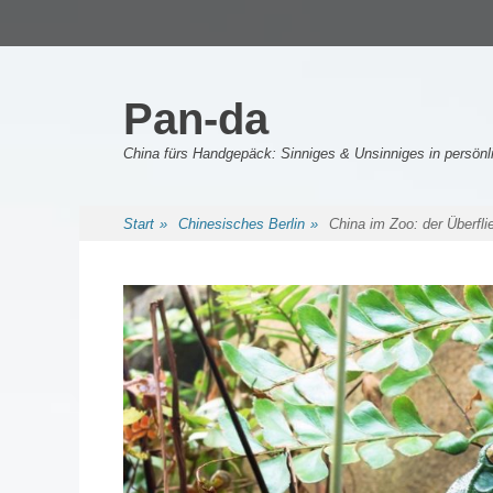
Primäres Menü
Zum
Inhalt
springen
Pan-da
China fürs Handgepäck: Sinniges & Unsinniges in persö
Sekundäres Menü
Zum
Start
»
Chinesisches Berlin
»
China im Zoo: der Überfli
Inhalt
springen