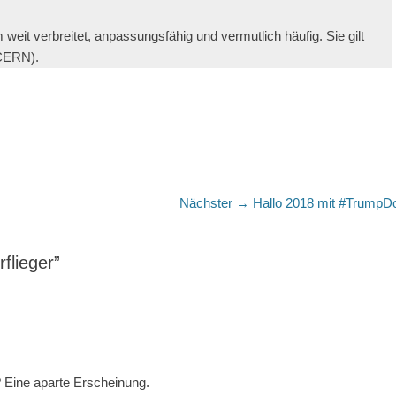
weit verbreitet, anpassungsfähig und vermutlich häufig. Sie gilt
CERN).
Nächster
Nächster →
Hallo 2018 mit #TrumpD
Beitrag:
flieger”
n? Eine aparte Erscheinung.