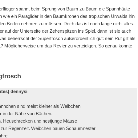
Überflieger spannt beim Sprung von Baum zu Baum die Spannhäute
 wie ein Paraglider in den Baumkronen des tropischen Urwalds hin
den Boden nehmen zu müssen. Doch das ist noch lange nicht alles.
ter auf der Unterseite der Zehenspitzen ins Spiel, dann ist sie auch
s beherrscht der Superfrosch außerordentlich gut: sein Ruf gilt als
t? Möglicherweise um das Revier zu verteidigen. So genau konnte
gfrosch
tes) dennysi
nnchen sind meist kleiner als Weibchen.
 in der Nähe von Bächen.
en, Heuschrecken und nestjunge Mäuse
zur Regenzeit. Weibchen bauen Schaumnester
ahre