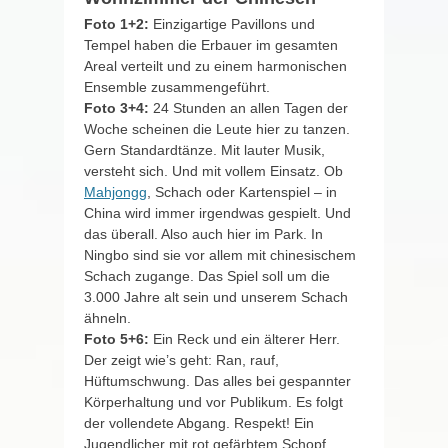
Foto 1+2:
Einzigartige Pavillons und
Tempel haben die Erbauer im gesamten
Areal verteilt und zu einem harmonischen
Ensemble zusammengeführt.
Foto 3+4:
24 Stunden an allen Tagen der
Woche scheinen die Leute hier zu tanzen.
Gern Standardtänze. Mit lauter Musik,
versteht sich. Und mit vollem Einsatz. Ob
Mahjongg
, Schach oder Kartenspiel – in
China wird immer irgendwas gespielt. Und
das überall. Also auch hier im Park. In
Ningbo sind sie vor allem mit chinesischem
Schach zugange. Das Spiel soll um die
3.000 Jahre alt sein und unserem Schach
ähneln.
Foto 5+6:
Ein Reck und ein älterer Herr.
Der zeigt wie’s geht: Ran, rauf,
Hüftumschwung. Das alles bei gespannter
Körperhaltung und vor Publikum. Es folgt
der vollendete Abgang. Respekt! Ein
Jugendlicher mit rot gefärbtem Schopf