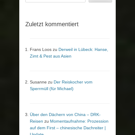
Zuletzt kommentiert
Frans Loos
zu
Derweil in Lübeck: Hanse,
Zimt & Pest aus Asien
Susanne
zu
Der Reiskocher vom
Sperrmüll (für Michael)
Über den Dächern von China – DRK-
Reisen
zu
Momentaufnahme: Prozession
auf dem First – chinesische Dachreiter |
Update