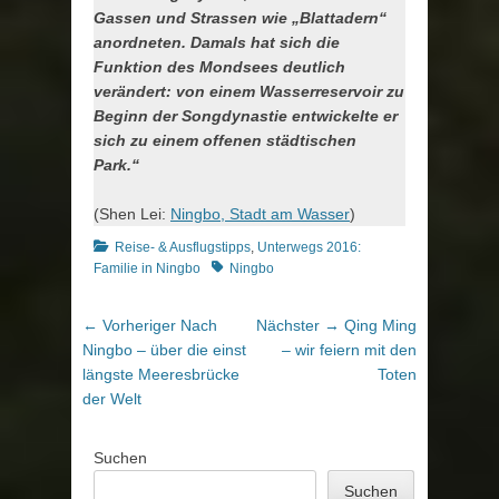
Gassen und Strassen wie „Blattadern“
anordneten. Damals hat sich die
Funktion des Mondsees deutlich
verändert: von einem Wasserreservoir zu
Beginn der Songdynastie entwickelte er
sich zu einem offenen städtischen
Park.“
(Shen Lei:
Ningbo, Stadt am Wasser
)
Kategorien
Reise- & Ausflugstipps
,
Unterwegs 2016:
Schlagworte
Familie in Ningbo
Ningbo
Beitragsnavigation
Vorheriger
Nächster
← Vorheriger
Nach
Nächster →
Qing Ming
Beitrag:
Beitrag:
Ningbo – über die einst
– wir feiern mit den
längste Meeresbrücke
Toten
der Welt
Suchen
Suchen