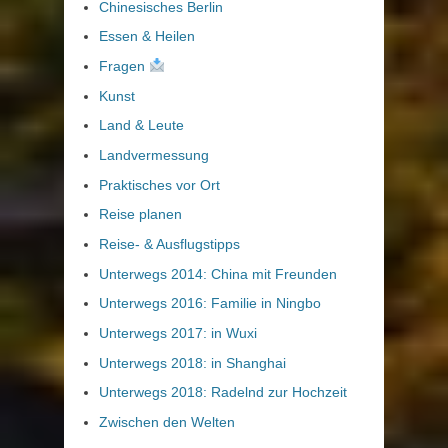
Chinesisches Berlin
Essen & Heilen
Fragen
Kunst
Land & Leute
Landvermessung
Praktisches vor Ort
Reise planen
Reise- & Ausflugstipps
Unterwegs 2014: China mit Freunden
Unterwegs 2016: Familie in Ningbo
Unterwegs 2017: in Wuxi
Unterwegs 2018: in Shanghai
Unterwegs 2018: Radelnd zur Hochzeit
Zwischen den Welten