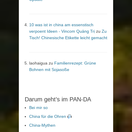
10 was ist in china am essenstisch
verpoent Ideen - Vincom Quảng Trị
zu
Zu
Tisch! Chinesische Etikette leicht gemacht
laohaigua
zu
Familienrezept: Grüne
Bohnen mit Sojasoße
Darum geht’s im PAN-DA
Bei mir so
China für die Ohren
China-Mythen