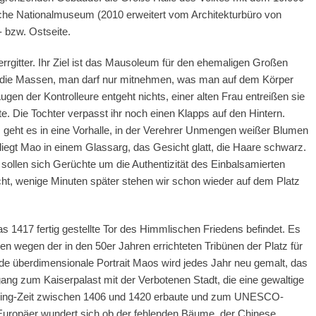
he Nationalmuseum (2010 erweitert vom Architekturbüro von
 bzw. Ostseite.
itter. Ihr Ziel ist das Mausoleum für den ehemaligen Großen
ert die Massen, man darf nur mitnehmen, was man auf dem Körper
Augen der Kontrolleure entgeht nichts, einer alten Frau entreißen sie
e. Die Tochter verpasst ihr noch einen Klapps auf den Hintern.
se, geht es in eine Vorhalle, in der Verehrer Unmengen weißer Blumen
e liegt Mao in einem Glassarg, das Gesicht glatt, die Haare schwarz.
sollen sich Gerüchte um die Authentizität des Einbalsamierten
ht, wenige Minuten später stehen wir schon wieder auf dem Platz
s 1417 fertig gestellte Tor des Himmlischen Friedens befindet. Es
 wegen der in den 50er Jahren errichteten Tribünen der Platz für
 überdimensionale Portrait Maos wird jedes Jahr neu gemalt, das
ng zum Kaiserpalast mit der Verbotenen Stadt, die eine gewaltige
 Ming-Zeit zwischen 1406 und 1420 erbaute und zum UNESCO-
r Europäer wundert sich ob der fehlenden Bäume, der Chinese