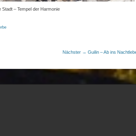
e Stadt – Tempel der Harmonie
erbe
Nächster
Nächster →
Guilin – Ab ins Nachtleb
Beitrag: