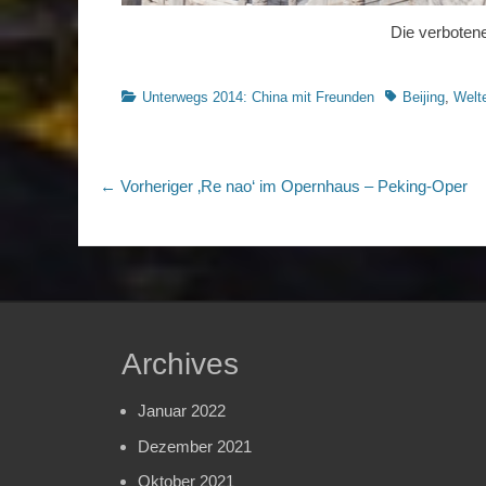
Die verboten
Kategorien
Schlagworte
Unterwegs 2014: China mit Freunden
Beijing
,
Welt
Beitragsnavigation
Vorheriger
← Vorheriger
‚Re nao‘ im Opernhaus – Peking-Oper
Beitrag:
Archives
Januar 2022
Dezember 2021
Oktober 2021