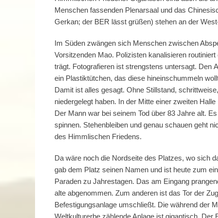
Menschen fassenden Plenarsaal und das Chinesisc
Gerkan; der BER lässt grüßen) stehen an der West-
Im Süden zwängen sich Menschen zwischen Absperrg
Vorsitzenden Mao. Polizisten kanalisieren routini
trägt. Fotografieren ist strengstens untersagt. Den 
ein Plastiktütchen, das diese hineinschummeln wollt
Damit ist alles gesagt. Ohne Stillstand, schrittwei
niedergelegt haben. In der Mitte einer zweiten Hall
Der Mann war bei seinem Tod über 83 Jahre alt. Es 
spinnen. Stehenbleiben und genau schauen geht nic
des Himmlischen Friedens.
Da wäre noch die Nordseite des Platzes, wo sich da
gab dem Platz seinen Namen und ist heute zum einen
Paraden zu Jahrestagen. Das am Eingang prangende
alte abgenommen. Zum anderen ist das Tor der Zuga
Befestigungsanlage umschließt. Die während der
Weltkulturerbe zählende Anlage ist gigantisch. De