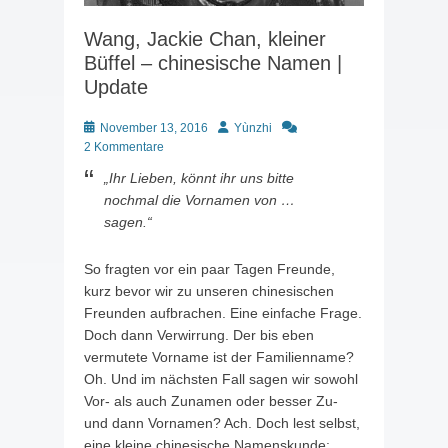
Wang, Jackie Chan, kleiner
Büffel – chinesische Namen |
Update
Posted
Autor
November 13, 2016
Yùnzhi
on
2 Kommentare
„Ihr Lieben, könnt ihr uns bitte
nochmal die Vornamen von …
sagen.“
So fragten vor ein paar Tagen Freunde,
kurz bevor wir zu unseren chinesischen
Freunden aufbrachen. Eine einfache Frage.
Doch dann Verwirrung. Der bis eben
vermutete Vorname ist der Familienname?
Oh. Und im nächsten Fall sagen wir sowohl
Vor- als auch Zunamen oder besser Zu-
und dann Vornamen? Ach. Doch lest selbst,
eine kleine chinesische Namenskunde: