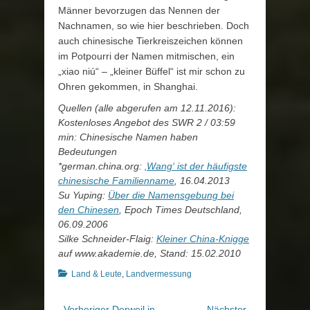
Männer bevorzugen das Nennen der
Nachnamen, so wie hier beschrieben. Doch
auch chinesische Tierkreiszeichen können
im Potpourri der Namen mitmischen, ein
„xiao niú“ – „kleiner Büffel“ ist mir schon zu
Ohren gekommen, in Shanghai.
Quellen (alle abgerufen am 12.11.2016):
Kostenloses Angebot des SWR 2 / 03:59
min: Chinesische Namen haben
Bedeutungen
*german.china.org:
‚Wang‘ ist der häufigste
chinesische Familienname
, 16.04.2013
Su Yuping:
Über die Namensgebung bei
den Chinesen
, Epoch Times Deutschland,
06.09.2006
Silke Schneider-Flaig:
Kleiner China-Knigge
auf www.akademie.de, Stand: 15.02.2010
Kategorien
Land & Leute
,
Landvermessung
Beitragsnavigation
Vorheriger
Nächster
← Vorheriger
Derweil in
Nächster →