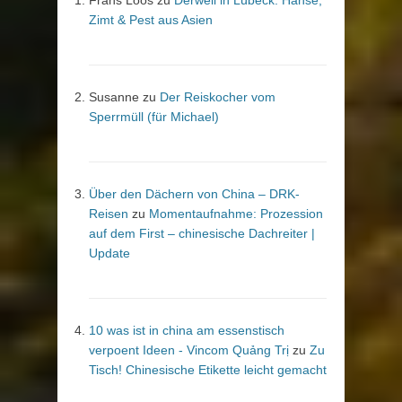
Frans Loos
zu
Derweil in Lübeck: Hanse,
Zimt & Pest aus Asien
Susanne
zu
Der Reiskocher vom
Sperrmüll (für Michael)
Über den Dächern von China – DRK-
Reisen
zu
Momentaufnahme: Prozession
auf dem First – chinesische Dachreiter |
Update
10 was ist in china am essenstisch
verpoent Ideen - Vincom Quảng Trị
zu
Zu
Tisch! Chinesische Etikette leicht gemacht