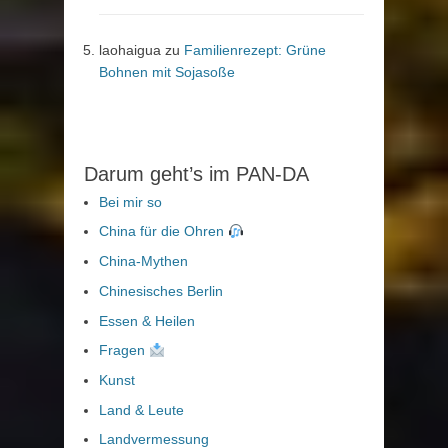
laohaigua
zu
Familienrezept: Grüne
Bohnen mit Sojasoße
Darum geht’s im PAN-DA
Bei mir so
China für die Ohren
China-Mythen
Chinesisches Berlin
Essen & Heilen
Fragen
Kunst
Land & Leute
Landvermessung