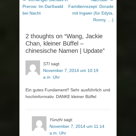
Beitrag:
Beitrag:
Prerow: Im Darßwald
Familienrezept: Dorade
bei Nacht
mit Ingwer (für Edyta,
Ronny, …)
2 thoughts on “Wang, Jackie
Chan, kleiner Büffel –
chinesische Namen | Update”
STI
sagt:
November 7, 2014 um 10:19
a.m. Uhr
Ein gutes Fundament!! Sehr ausführlich und
hochinformativ. DANKE kleiner Büffel
Yùnzhi
sagt:
November 7, 2014 um 11:14
a.m. Uhr