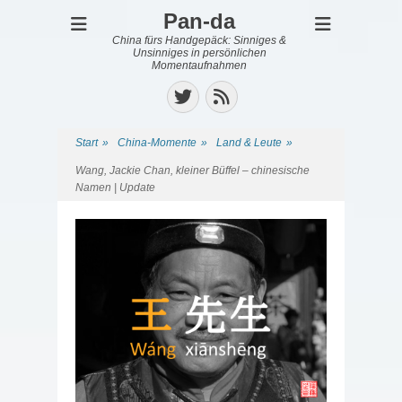
Pan-da
China fürs Handgepäck: Sinniges &
Unsinniges in persönlichen
Momentaufnahmen
Twitter
Feed
Start
»
China-Momente
»
Land & Leute
»
Wang, Jackie Chan, kleiner Büffel – chinesische
Namen | Update