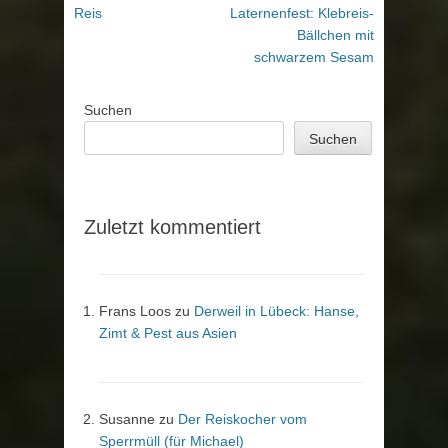
Reis
Laternenfest: Klebreis-
Bällchen mit
schwarzem Sesam
Suchen
Suchen
Zuletzt kommentiert
Frans Loos
zu
Derweil in Lübeck: Hanse,
Zimt & Pest aus Asien
Susanne
zu
Der Reiskocher vom
Sperrmüll (für Michael)