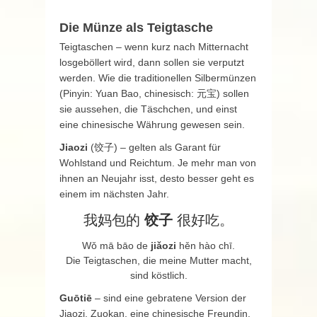
Die Münze als Teigtasche
Teigtaschen – wenn kurz nach Mitternacht
losgeböllert wird, dann sollen sie verputzt
werden. Wie die traditionellen Silbermünzen
(Pinyin: Yuan Bao, chinesisch: 元宝) sollen
sie aussehen, die Täschchen, und einst
eine chinesische Währung gewesen sein.
Jiaozi
(饺子) – gelten als Garant für
Wohlstand und Reichtum. Je mehr man von
ihnen an Neujahr isst, desto besser geht es
einem im nächsten Jahr.
我妈包的
饺子
很好吃。
Wǒ mā bāo de
jiǎozi
hěn hào chī.
Die Teigtaschen, die meine Mutter macht,
sind köstlich.
Guōtiē
– sind eine gebratene Version der
Jiaozi. Zuokan, eine chinesische Freundin,