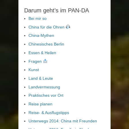
Darum geht’s im PAN-DA
Bei mir so
China für die Ohren
China-Mythen
Chinesisches Berlin
Essen & Heilen
Fragen
Kunst
Land & Leute
Landvermessung
Praktisches vor Ort
Reise planen
Reise- & Ausflugstipps
Unterwegs 2014: China mit Freunden