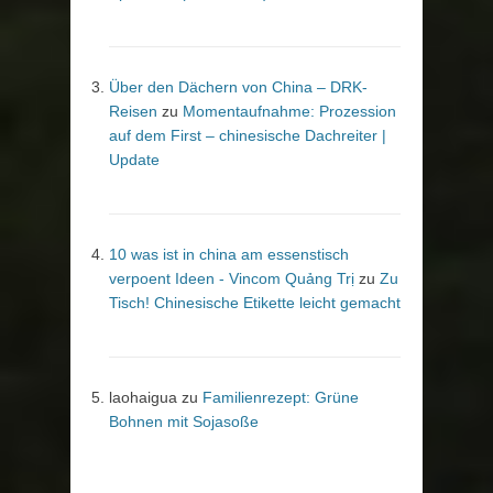
Über den Dächern von China – DRK-
Reisen
zu
Momentaufnahme: Prozession
auf dem First – chinesische Dachreiter |
Update
10 was ist in china am essenstisch
verpoent Ideen - Vincom Quảng Trị
zu
Zu
Tisch! Chinesische Etikette leicht gemacht
laohaigua
zu
Familienrezept: Grüne
Bohnen mit Sojasoße