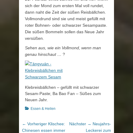
sich der Mond zum ersten Mal voll rundet,
dann naht die Zeit der süßen Reisbällchen.
Vollmondrund sind sie und meist gefüllt mit
roter Bohnen- oder schwarzer Sesampaste.
Die süßen Bommeln sollen das Neue Jahr
versüßen.
Sehen aus, wie ein Vollmond, wenn man
genau hinschaut …
?
Klebreisbällchen – gefüllt mit schwarzer
Sesam-Paste; Ba Bao Fan – Süßes zum
Neuen Jahr.
Kategorien
Essen & Heilen
Beitragsnavigation
Vorheriger
Nächster
← Vorheriger
Klischee:
Nächster →
Neujahrs-
Beitrag:
Beitrag:
Chinesen essen immer
Leckerei zum