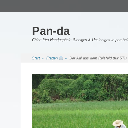
Primäres Menü
Zum
Inhalt
springen
Pan-da
China fürs Handgepäck: Sinniges & Unsinniges in persö
Sekundäres Menü
Zum
Start
»
Fragen
»
Der Aal aus dem Reisfeld (für STI)
Inhalt
springen