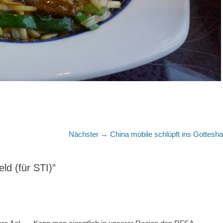
Nächster
Nächster →
China mobile schlüpft ins Gottesh
Beitrag:
ld (für STI)”