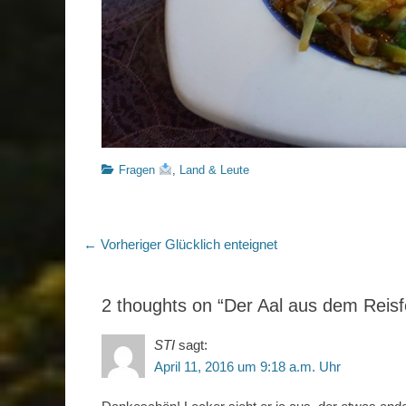
Kategorien
Fragen
,
Land & Leute
Beitragsnavigation
Vorheriger
← Vorheriger
Glücklich enteignet
Beitrag:
2 thoughts on “Der Aal aus dem Reisfe
STI
sagt:
April 11, 2016 um 9:18 a.m. Uhr