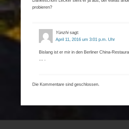
Dankeschön! Lecker sieht er ja aus, der etwas and
probieren?
Yùnzhi
sagt:
April 11, 2016 um 3:01 p.m. Uhr
Bislang ist er mir in den Berliner China-Resta
… .
Die Kommentare sind geschlossen.