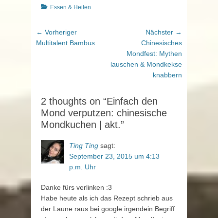
Kategorien
Essen & Heilen
Beitragsnavigation
Vorheriger
Nächster
← Vorheriger
Nächster →
Beitrag:
Beitrag:
Multitalent Bambus
Chinesisches
Mondfest: Mythen
lauschen & Mondkekse
knabbern
2 thoughts on “Einfach den
Mond verputzen: chinesische
Mondkuchen | akt.”
Ting Ting
sagt:
September 23, 2015 um 4:13
p.m. Uhr
Danke fürs verlinken :3
Habe heute als ich das Rezept schrieb aus
der Laune raus bei google irgendein Begriff