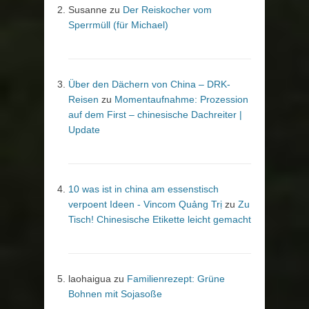
Susanne
zu
Der Reiskocher vom
Sperrmüll (für Michael)
Über den Dächern von China – DRK-
Reisen
zu
Momentaufnahme: Prozession
auf dem First – chinesische Dachreiter |
Update
10 was ist in china am essenstisch
verpoent Ideen - Vincom Quảng Trị
zu
Zu
Tisch! Chinesische Etikette leicht gemacht
laohaigua
zu
Familienrezept: Grüne
Bohnen mit Sojasoße