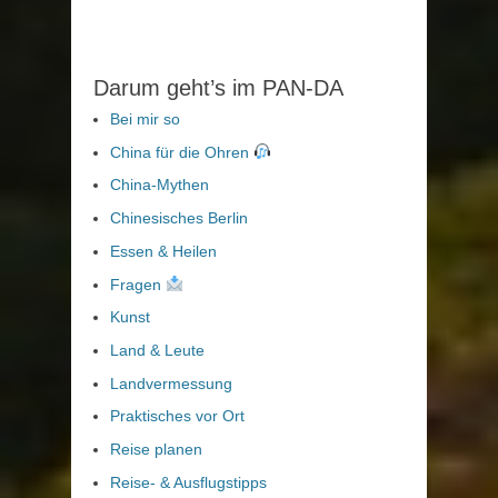
Darum geht’s im PAN-DA
Bei mir so
China für die Ohren
China-Mythen
Chinesisches Berlin
Essen & Heilen
Fragen
Kunst
Land & Leute
Landvermessung
Praktisches vor Ort
Reise planen
Reise- & Ausflugstipps