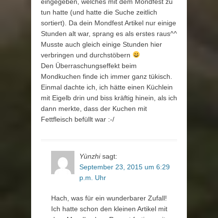
eingegeben, welches mit dem Mondfest zu
tun hatte (und hatte die Suche zeitlich
sortiert). Da dein Mondfest Artikel nur einige
Stunden alt war, sprang es als erstes raus^^
Musste auch gleich einige Stunden hier
verbringen und durchstöbern
Den Überraschungseffekt beim
Mondkuchen finde ich immer ganz tükisch.
Einmal dachte ich, ich hätte einen Küchlein
mit Eigelb drin und biss kräftig hinein, als ich
dann merkte, dass der Kuchen mit
Fettfleisch befüllt war :-/
Yùnzhi
sagt:
September 23, 2015 um 6:29
p.m. Uhr
Hach, was für ein wunderbarer Zufall!
Ich hatte schon den kleinen Artikel mit