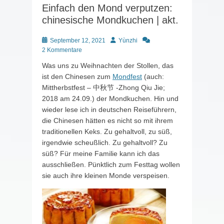
Einfach den Mond verputzen:
chinesische Mondkuchen | akt.
Posted
Autor
September 12, 2021
Yùnzhi
on
2 Kommentare
Was uns zu Weihnachten der Stollen, das
ist den Chinesen zum
Mondfest
(auch:
Mittherbstfest – 中秋节 -Zhong Qiu Jie;
2018 am 24.09.) der Mondkuchen. Hin und
wieder lese ich in deutschen Reiseführern,
die Chinesen hätten es nicht so mit ihrem
traditionellen Keks. Zu gehaltvoll, zu süß,
irgendwie scheußlich. Zu gehaltvoll? Zu
süß? Für meine Familie kann ich das
ausschließen. Pünktlich zum Festtag wollen
sie auch ihre kleinen Monde verspeisen.