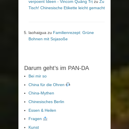
verpoent Ideen - Vincom Quảng Trị
zu
Zu
Tisch! Chinesische Etikette leicht gemacht
laohaigua
zu
Familienrezept: Grüne
Bohnen mit Sojasoße
Darum geht’s im PAN-DA
Bei mir so
China für die Ohren
China-Mythen
Chinesisches Berlin
Essen & Heilen
Fragen
Kunst