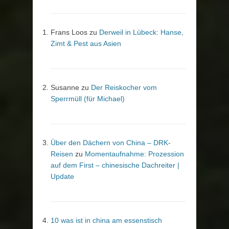
Frans Loos
zu
Derweil in Lübeck: Hanse,
Zimt & Pest aus Asien
Susanne
zu
Der Reiskocher vom
Sperrmüll (für Michael)
Über den Dächern von China – DRK-
Reisen
zu
Momentaufnahme: Prozession
auf dem First – chinesische Dachreiter |
Update
10 was ist in china am essenstisch