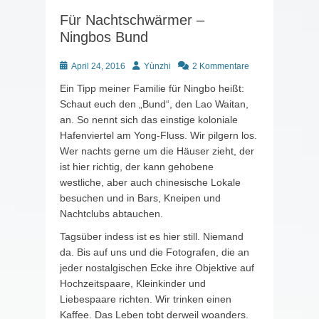
Für Nachtschwärmer –
Ningbos Bund
Posted
Autor
April 24, 2016
Yùnzhi
2 Kommentare
on
Ein Tipp meiner Familie für Ningbo heißt:
Schaut euch den „Bund“, den Lao Waitan,
an. So nennt sich das einstige koloniale
Hafenviertel am Yong-Fluss. Wir pilgern los.
Wer nachts gerne um die Häuser zieht, der
ist hier richtig, der kann gehobene
westliche, aber auch chinesische Lokale
besuchen und in Bars, Kneipen und
Nachtclubs abtauchen.
Tagsüber indess ist es hier still. Niemand
da. Bis auf uns und die Fotografen, die an
jeder nostalgischen Ecke ihre Objektive auf
Hochzeitspaare, Kleinkinder und
Liebespaare richten. Wir trinken einen
Kaffee. Das Leben tobt derweil woanders.