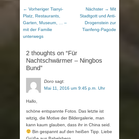
Beitragsnavigation
Vorheriger
Nächster
← Vorheriger
Tianyi-
Nächster →
Mit
Beitrag:
Beitrag:
Platz, Restaurants,
Stadtgott und Anti-
Garten, Museum, … –
Drogenstein zur
mit der Familie
Tianfeng-Pagode
unterwegs
2 thoughts on “Für
Nachtschwärmer – Ningbos
Bund”
Doro
sagt:
Mai 11, 2016 um 9:45 p.m. Uhr
Hallo,
schöne entspannte Fotos. Das letzte ist
witzig, die Motive der Bildergalerie, man
kann kaum glauben, dass ihr in China seid.
Bin gespannt auf den heißen Tipp. Liebe
Grüße aus Babelsberg