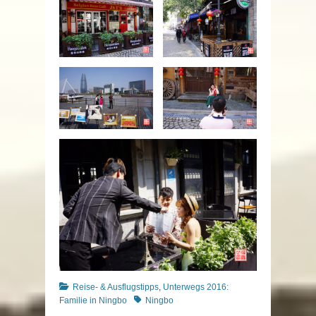
Kategorien
Reise- & Ausflugstipps
,
Unterwegs 2016:
Schlagworte
Familie in Ningbo
Ningbo