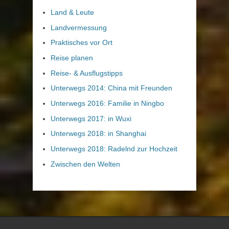
Land & Leute
Landvermessung
Praktisches vor Ort
Reise planen
Reise- & Ausflugstipps
Unterwegs 2014: China mit Freunden
Unterwegs 2016: Familie in Ningbo
Unterwegs 2017: in Wuxi
Unterwegs 2018: in Shanghai
Unterwegs 2018: Radelnd zur Hochzeit
Zwischen den Welten