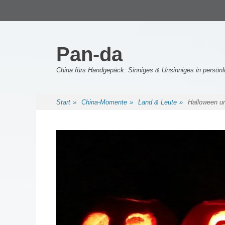
Primäres Menü
Zum
Inhalt
springen
Pan-da
China fürs Handgepäck: Sinniges & Unsinniges in persö
Sekundäres Menü
Zum
Start
»
China-Momente
»
Land & Leute
»
Halloween un
Inhalt
springen