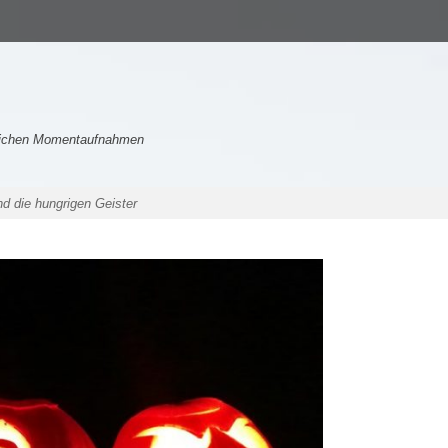
nlichen Momentaufnahmen
d die hungrigen Geister