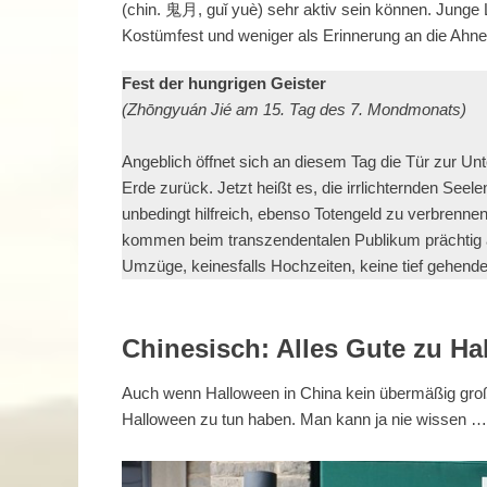
(chin. 鬼月, guǐ yuè) sehr aktiv sein können. Junge 
Kostümfest und weniger als Erinnerung an die Ahne
Fest der hungrigen Geister
(Zhōngyuán Jié am 15. Tag des 7. Mondmonats)
Angeblich öffnet sich an diesem Tag die Tür zur Unt
Erde zurück. Jetzt heißt es, die irrlichternden See
unbedingt hilfreich, ebenso Totengeld zu verbrenn
kommen beim transzendentalen Publikum prächtig a
Umzüge, keinesfalls Hochzeiten, keine tief gehend
Chinesisch: Alles Gute zu Ha
Auch wenn Halloween in China kein übermäßig großer
Halloween zu tun haben. Man kann ja nie wissen …