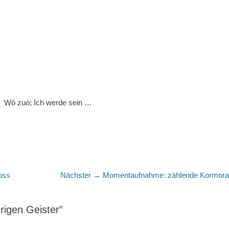
。
Wǒ zuò; Ich werde sein …
Nächster
oss
Nächster →
Momentaufnahme: zählende Kormor
Beitrag:
rigen Geister”