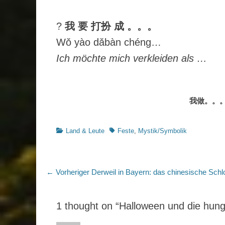
?
我 要 打扮 成 。。。
Wǒ yào dǎbàn chéng…
Ich möchte mich verkleiden als …
我做。。
Kategorien
Schlagworte
Land & Leute
Feste
,
Mystik/Symbolik
Beitragsnavigation
Vorheriger
← Vorheriger
Derweil in Bayern: das chinesische Schl
Beitrag:
1 thought on “Halloween und die hung