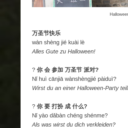
Halloween
万圣节快乐
wàn shèng jié kuài lè
Alles Gute zu Halloween!
?
你 会 参加 万圣节 派对?
Nǐ huì cānjiā wànshèngjié pàiduì?
Wirst du an einer Halloween-Party te
?
你 要 打扮 成 什么?
Nǐ yào dǎbàn chéng shénme?
Als was wirst du dich verkleiden?