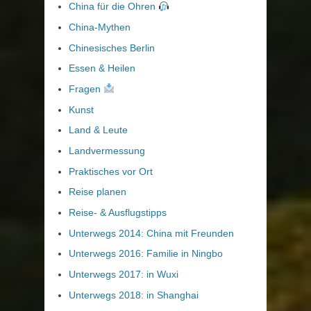
China für die Ohren
China-Mythen
Chinesisches Berlin
Essen & Heilen
Fragen
Kunst
Land & Leute
Landvermessung
Praktisches vor Ort
Reise planen
Reise- & Ausflugstipps
Unterwegs 2014: China mit Freunden
Unterwegs 2016: Familie in Ningbo
Unterwegs 2017: in Wuxi
Unterwegs 2018: in Shanghai