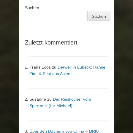
Suchen
Suchen
Zuletzt kommentiert
Frans Loos
zu
Derweil in Lübeck: Hanse,
Zimt & Pest aus Asien
Susanne
zu
Der Reiskocher vom
Sperrmüll (für Michael)
Über den Dächern von China – DRK-