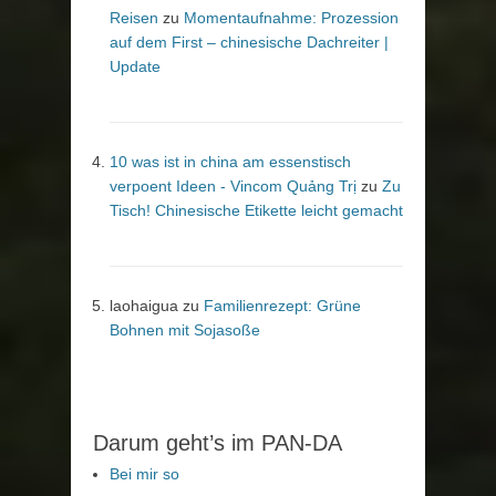
Reisen
zu
Momentaufnahme: Prozession
auf dem First – chinesische Dachreiter |
Update
10 was ist in china am essenstisch
verpoent Ideen - Vincom Quảng Trị
zu
Zu
Tisch! Chinesische Etikette leicht gemacht
laohaigua
zu
Familienrezept: Grüne
Bohnen mit Sojasoße
Darum geht’s im PAN-DA
Bei mir so