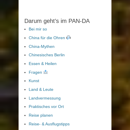
Darum geht’s im PAN-DA
Bei mir so
China für die Ohren
China-Mythen
Chinesisches Berlin
Essen & Heilen
Fragen
Kunst
Land & Leute
Landvermessung
Praktisches vor Ort
Reise planen
Reise- & Ausflugstipps