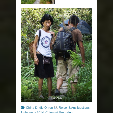
Yao-Frau
Kategorien
China für die Ohren
,
Reise- & Ausflugstipps
,
Unterwegs 2014: China mit Freunden