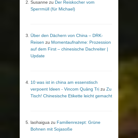
Susanne
zu
Der Reiskocher vom
Sperrmüll (für Michael)
Über den Dächern von China – DRK-
Reisen
zu
Momentaufnahme: Prozession
auf dem First – chinesische Dachreiter |
Update
10 was ist in china am essenstisch
verpoent Ideen - Vincom Quảng Trị
zu
Zu
Tisch! Chinesische Etikette leicht gemacht
laohaigua
zu
Familienrezept: Grüne
Bohnen mit Sojasoße