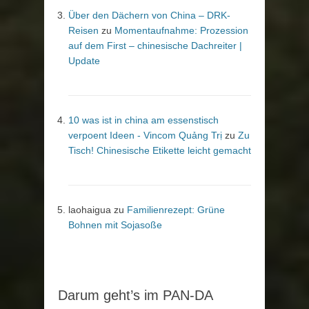
Über den Dächern von China – DRK-
Reisen
zu
Momentaufnahme: Prozession
auf dem First – chinesische Dachreiter |
Update
10 was ist in china am essenstisch
verpoent Ideen - Vincom Quảng Trị
zu
Zu
Tisch! Chinesische Etikette leicht gemacht
laohaigua
zu
Familienrezept: Grüne
Bohnen mit Sojasoße
Darum geht’s im PAN-DA