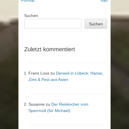
Format
nah
Suchen
Suchen
Zuletzt kommentiert
Frans Loos
zu
Derweil in Lübeck: Hanse,
Zimt & Pest aus Asien
Susanne
zu
Der Reiskocher vom
Sperrmüll (für Michael)