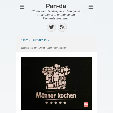
Pan-da
China fürs Handgepäck: Sinniges &
Unsinniges in persönlichen
Momentaufnahmen
Twitter
Feed
Start
»
Bei mir so
»
Kocht ihr deutsch oder chinesisch?