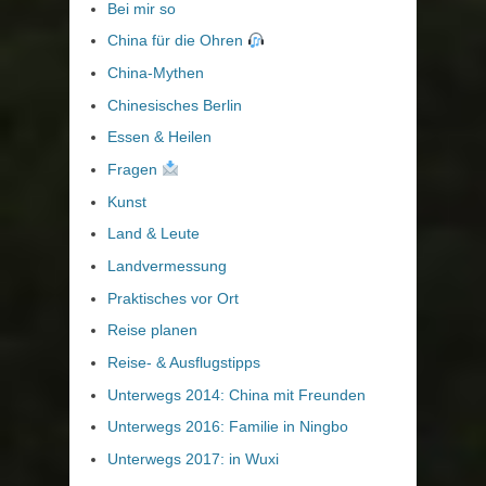
Bei mir so
China für die Ohren
China-Mythen
Chinesisches Berlin
Essen & Heilen
Fragen
Kunst
Land & Leute
Landvermessung
Praktisches vor Ort
Reise planen
Reise- & Ausflugstipps
Unterwegs 2014: China mit Freunden
Unterwegs 2016: Familie in Ningbo
Unterwegs 2017: in Wuxi