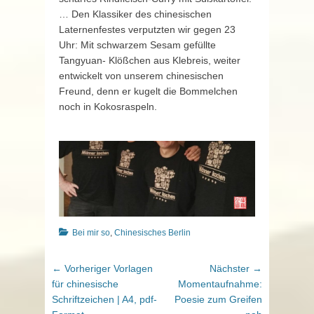
… Den Klassiker des chinesischen
Laternenfestes verputzten wir gegen 23
Uhr: Mit schwarzem Sesam gefüllte
Tangyuan- Klößchen aus Klebreis, weiter
entwickelt von unserem chinesischen
Freund, denn er kugelt die Bommelchen
noch in Kokosraspeln.
Kategorien
Bei mir so
,
Chinesisches Berlin
Beitragsnavigation
Vorheriger
Nächster
← Vorheriger
Vorlagen
Nächster →
Beitrag:
Beitrag:
für chinesische
Momentaufnahme:
Schriftzeichen | A4, pdf-
Poesie zum Greifen