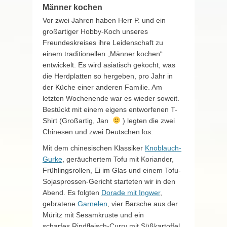
Männer kochen
Vor zwei Jahren haben Herr P. und ein
großartiger Hobby-Koch unseres
Freundeskreises ihre Leidenschaft zu
einem traditionellen „Männer kochen“
entwickelt. Es wird asiatisch gekocht, was
die Herdplatten so hergeben, pro Jahr in
der Küche einer anderen Familie. Am
letzten Wochenende war es wieder soweit.
Bestückt mit einem eigens entworfenen T-
Shirt (Großartig, Jan
) legten die zwei
Chinesen und zwei Deutschen los:
Mit dem chinesischen Klassiker
Knoblauch-
Gurke
, geräuchertem Tofu mit Koriander,
Frühlingsrollen, Ei im Glas und einem Tofu-
Sojasprossen-Gericht starteten wir in den
Abend. Es folgten
Dorade mit Ingwer
,
gebratene
Garnelen
, vier Barsche aus der
Müritz mit Sesamkruste und ein
scharfes Rindfleisch-Curry mit Süßkartoffel.