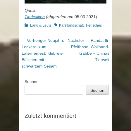
Quelle:
Tierlexikon
(abgerufen am
05.03.2021)
Kategorien
Schlagworte
Land & Leute
Karstlandschaft
,
Tierisches
Beitragsnavigation
Vorheriger
Nächster
← Vorheriger
Neujahrs-
Nächster →
Panda, Ili-
Beitrag:
Beitrag:
Leckerei zum
Pfeifhase, Wollhand-
Laternenfest: Klebreis-
Krabbe – Chinas
Bällchen mit
Tierwelt
schwarzem Sesam
Suchen
Suchen
Zuletzt kommentiert