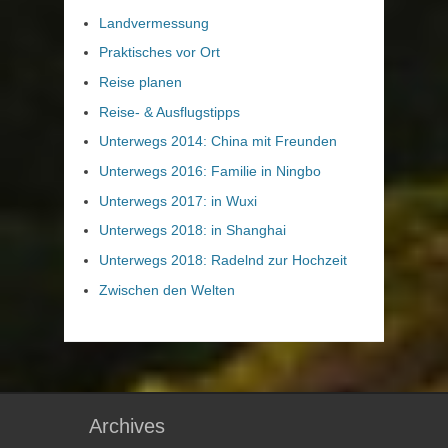
Landvermessung
Praktisches vor Ort
Reise planen
Reise- & Ausflugstipps
Unterwegs 2014: China mit Freunden
Unterwegs 2016: Familie in Ningbo
Unterwegs 2017: in Wuxi
Unterwegs 2018: in Shanghai
Unterwegs 2018: Radelnd zur Hochzeit
Zwischen den Welten
Archives