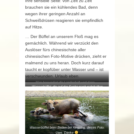
Ihre sensible Seite: von Zeit zu Zeit
brauchen sie ein kühlendes Bad, denn
wegen ihrer geringen Anzahl an
Schweißdrüsen reagieren sie empfindlich
auf Hitze.
… Der Büffel an unserem Floß mag es
gemächlich. Während wir verzückt den
Auslöser fürs chinesischste aller
chinesischen Foto-Motive drücken, zieht er
malmend zu uns heran. Doch kurz darauf
taucht er kopfüber unter Wasser und – ist
verschwunden. Urlaub eben.
Man bewundert die Landschaft und dann …
Wasserbüffel, die auf der Suche nach nahrhaften
Wasserpflanzen an uns vorbeitauchen.
Wasserbüffel beim Baden bei Xingping, dieses Foto:
Uwe. Danke