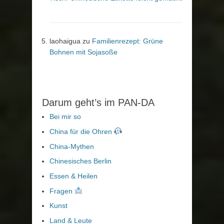
laohaigua
zu
Familienrezept: Grüne
Bohnen mit Sojasoße
Darum geht’s im PAN-DA
Bei mir so
China für die Ohren
China-Mythen
Chinesisches Berlin
Essen & Heilen
Fragen
Kunst
Land & Leute