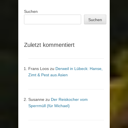
Suchen
Suchen
Zuletzt kommentiert
Frans Loos
zu
Derweil in Lübeck: Hanse,
Zimt & Pest aus Asien
Susanne
zu
Der Reiskocher vom
Sperrmüll (für Michael)