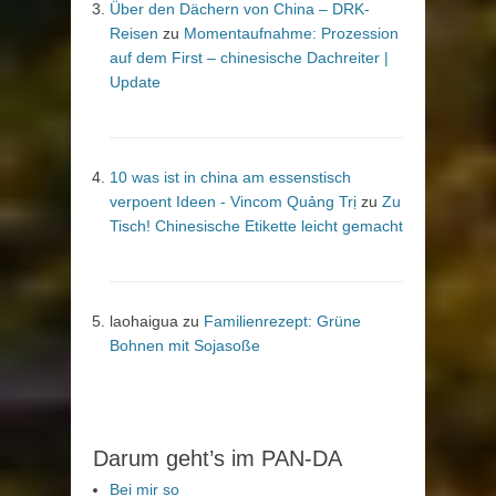
Über den Dächern von China – DRK-
Reisen
zu
Momentaufnahme: Prozession
auf dem First – chinesische Dachreiter |
Update
10 was ist in china am essenstisch
verpoent Ideen - Vincom Quảng Trị
zu
Zu
Tisch! Chinesische Etikette leicht gemacht
laohaigua
zu
Familienrezept: Grüne
Bohnen mit Sojasoße
Darum geht’s im PAN-DA
Bei mir so