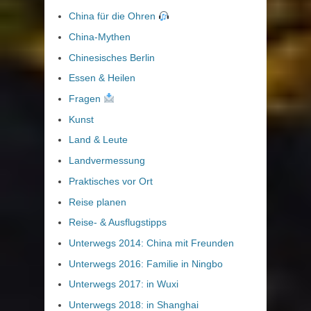
China für die Ohren
China-Mythen
Chinesisches Berlin
Essen & Heilen
Fragen
Kunst
Land & Leute
Landvermessung
Praktisches vor Ort
Reise planen
Reise- & Ausflugstipps
Unterwegs 2014: China mit Freunden
Unterwegs 2016: Familie in Ningbo
Unterwegs 2017: in Wuxi
Unterwegs 2018: in Shanghai