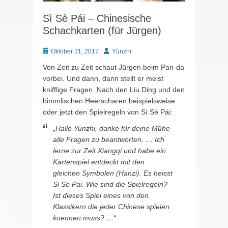
Sì Sè Pái – Chinesische
Schachkarten (für Jürgen)
Posted
Autor
Oktober 31, 2017
Yùnzhi
on
Von Zeit zu Zeit schaut Jürgen beim Pan-da
vorbei. Und dann, dann stellt er meist
knifflige Fragen. Nach den Liu Ding und den
himmlischen Heerscharen beispielsweise
oder jetzt den Spielregeln von Sì Sè Pái:
„Hallo Yunzhi, danke für deine Mühe
alle Fragen zu beantworten. … Ich
lerne zur Zeit Xiangqi und habe ein
Kartenspiel entdeckt mit den
gleichen Symbolen (Hanzi). Es heisst
Si Se Pai. Wie sind die Spielregeln?
Ist dieses Spiel eines von den
Klassikern die jeder Chinese spielen
koennen muss? …“