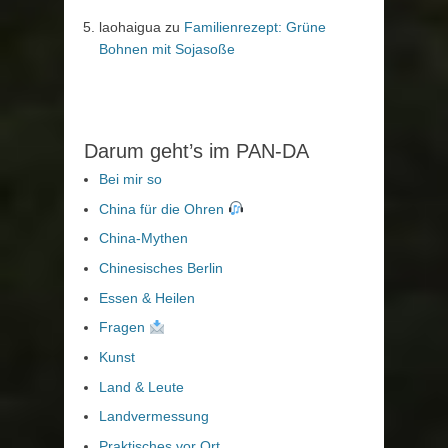
laohaigua
zu
Familienrezept: Grüne
Bohnen mit Sojasoße
Darum geht’s im PAN-DA
Bei mir so
China für die Ohren
China-Mythen
Chinesisches Berlin
Essen & Heilen
Fragen
Kunst
Land & Leute
Landvermessung
Praktisches vor Ort