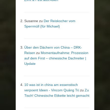
Susanne
zu
Der Reiskocher vom
Sperrmüll (für Michael)
Über den Dächern von China – DRK-
Reisen
zu
Momentaufnahme: Prozession
auf dem First – chinesische Dachreiter |
Update
10 was ist in china am essenstisch
verpoent Ideen - Vincom Quảng Trị
zu
Zu
Tisch! Chinesische Etikette leicht gemacht