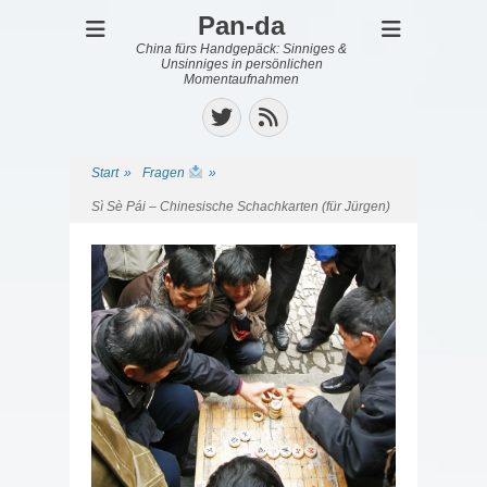
Pan-da
China fürs Handgepäck: Sinniges &
Unsinniges in persönlichen
Momentaufnahmen
Twitter
Feed
Start
»
Fragen
»
Sì Sè Pái – Chinesische Schachkarten (für Jürgen)