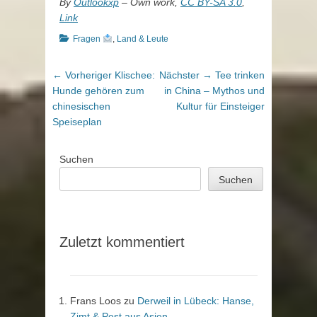
By
Outlookxp
–
Own work
,
CC BY-SA 3.0
,
Link
Kategorien
Fragen
,
Land & Leute
Beitragsnavigation
Vorheriger
Nächster
← Vorheriger
Klischee:
Nächster →
Tee trinken
Beitrag:
Beitrag:
Hunde gehören zum
in China – Mythos und
chinesischen
Kultur für Einsteiger
Speiseplan
Suchen
Suchen
Zuletzt kommentiert
Frans Loos
zu
Derweil in Lübeck: Hanse,
Zimt & Pest aus Asien