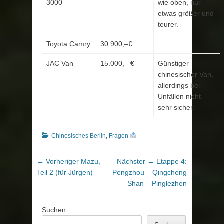
3000
wie oben, nur
etwas größer und
teurer.
Toyota Camry
30.900,–€
JAC Van
15.000,– €
Günstiger
chinesischer Van,
allerdings bei
Unfällen nicht
sehr sicher.
Kategorien
Chinesisches Berlin
,
Fragen
Beitragsnavigation
Vorheriger
Nächster
← Vorheriger
Mazu,
Nächster →
Etappe 4:
Beitrag:
Beitrag:
Teil 2 (für Jürgen)
Pengzhou – Qingcheng
Shan – Pinglezhen
Suchen