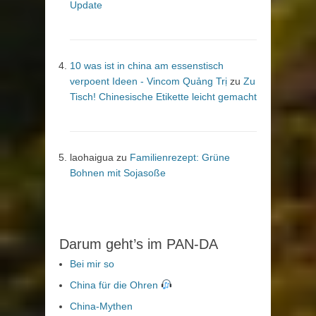
Update
10 was ist in china am essenstisch
verpoent Ideen - Vincom Quảng Trị
zu
Zu
Tisch! Chinesische Etikette leicht gemacht
laohaigua
zu
Familienrezept: Grüne
Bohnen mit Sojasoße
Darum geht’s im PAN-DA
Bei mir so
China für die Ohren
China-Mythen