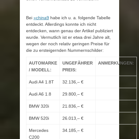
Bei
»china9
habe ich u. a. folgende Tabelle
entdeckt. Allerdings konnte ich nicht
entdecken, wann genau der Artikel publiziert
wurde. Vermutlich ist er etwa drei Jahre alt,
wegen der noch relativ geringen Preise für
die zu ersteigernden Nummernschilder:
AUTOMARKE
UNGEFÄHRER
ANMERKUNGEN:
/ MODELL:
PREIS:
Audi A4 1.8T
32.136,– €
Audi A6 1.8
29.800,– €
BMW 320i
21.836,– €
BMW 520i
26.013,– €
Mercedes
34.185,– €
C200