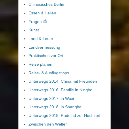
Chinesisches Berlin
Essen & Heilen
Fragen
Kunst
Land & Leute
Landvermessung
Praktisches vor Ort
Reise planen
Reise- & Ausflugstipps
Unterwegs 2014: China mit Freunden
Unterwegs 2016: Familie in Ningbo
Unterwegs 2017: in Wuxi
Unterwegs 2018: in Shanghai
Unterwegs 2018: Radelnd zur Hochzeit
Zwischen den Welten