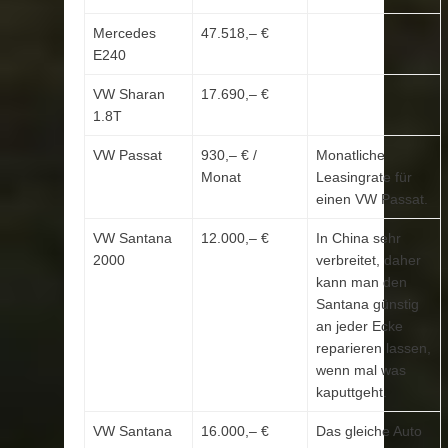
Mercedes
47.518,– €
E240
VW Sharan
17.690,– €
1.8T
VW Passat
930,– € /
Monatliche
Monat
Leasingrate für
einen VW Passat.
VW Santana
12.000,– €
In China sehr
2000
verbreitet, daher
kann man den
Santana günstig
an jeder Ecke
reparieren lassen,
wenn mal was
kaputtgeht.
VW Santana
16.000,– €
Das gleiche Auto