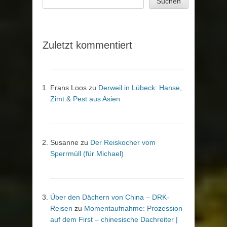
Suchen
Zuletzt kommentiert
Frans Loos
zu
Derweil in Lübeck: Hanse,
Zimt & Pest aus Asien
Susanne
zu
Der Reiskocher vom
Sperrmüll (für Michael)
Über den Dächern von China – DRK-
Reisen
zu
Momentaufnahme: Prozession
auf dem First – chinesische Dachreiter |