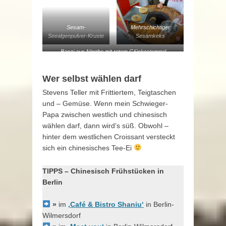
Lauchzwiebel-
Dipp
gibt’s süß und herzhaft.
Hefeklöße
Sesam-
Mehrschichtiger
Seealgenpulver-Kruste
Sesamkeks
Baozi aus Ningbo mit rotem Glücksstempel
Wer selbst wählen darf
Stevens Teller mit Frittiertem, Teigtaschen
und – Gemüse. Wenn mein Schwieger-
Papa zwischen westlich und chinesisch
wählen darf, dann wird’s süß. Obwohl –
hinter dem westlichen Croissant versteckt
sich ein chinesisches Tee-Ei
TIPPS – Chinesisch Frühstücken in
Berlin
»
im
‚Café & Bistro Shaniu‘
in Berlin-
Wilmersdorf