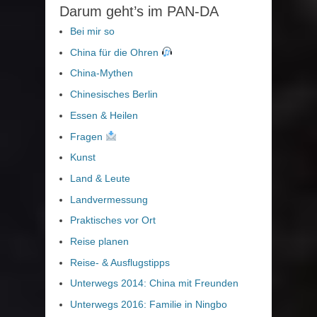
Darum geht’s im PAN-DA
Bei mir so
China für die Ohren
China-Mythen
Chinesisches Berlin
Essen & Heilen
Fragen
Kunst
Land & Leute
Landvermessung
Praktisches vor Ort
Reise planen
Reise- & Ausflugstipps
Unterwegs 2014: China mit Freunden
Unterwegs 2016: Familie in Ningbo