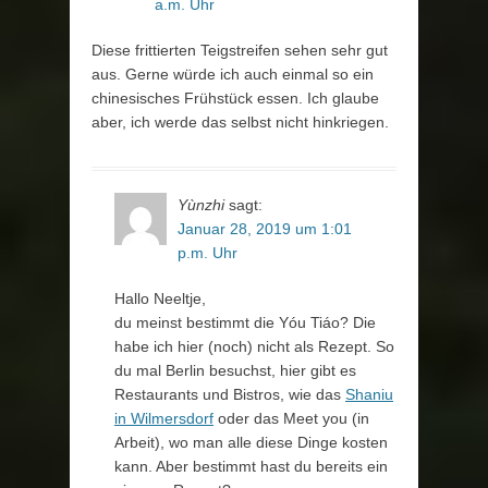
a.m. Uhr
Diese frittierten Teigstreifen sehen sehr gut
aus. Gerne würde ich auch einmal so ein
chinesisches Frühstück essen. Ich glaube
aber, ich werde das selbst nicht hinkriegen.
Yùnzhi
sagt:
Januar 28, 2019 um 1:01
p.m. Uhr
Hallo Neeltje,
du meinst bestimmt die Yóu Tiáo? Die
habe ich hier (noch) nicht als Rezept. So
du mal Berlin besuchst, hier gibt es
Restaurants und Bistros, wie das
Shaniu
in Wilmersdorf
oder das Meet you (in
Arbeit), wo man alle diese Dinge kosten
kann. Aber bestimmt hast du bereits ein