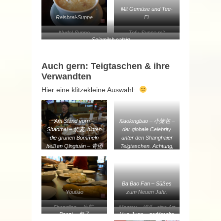
Mit Gemüse und Tee-
Reisbrei-Suppe
Ei.
Nudel-Suppe
Tofu-Suppe mit
Sojamilch salzig
Shrimps und Seetang
Auch gern: Teigtaschen & ihre
Verwandten
Hier eine klitzekleine Auswahl:
Am Stand vorn –
Xiaolongbao – 小笼包 –
Shaomai – 烧麦, hinten
der globale Celebrity
die grünen Bommeln
unter den Shanghaier
heißen Qīngtuán – 青团
Teigtaschen. Achtung,
heiße Brühe.
Ba Bao Fan – Süßes
Yóutiáo
zum Neuen Jahr.
Shengjian – 生煎-
Mantou – 馒头- eine Art
Baozi – 包子
Hua-Juan – gedämpfte
schmeckt mit Essig-
chinesischer Hefekloß,