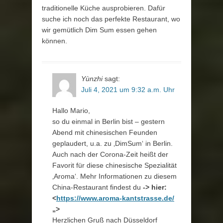
traditionelle Küche ausprobieren. Dafür
suche ich noch das perfekte Restaurant, wo
wir gemütlich Dim Sum essen gehen
können.
Yùnzhi
sagt:
Juli 4, 2021 um 9:32 a.m. Uhr
Hallo Mario,
so du einmal in Berlin bist – gestern
Abend mit chinesischen Feunden
geplaudert, u.a. zu ‚DimSum‘ in Berlin.
Auch nach der Corona-Zeit heißt der
Favorit für diese chinesische Spezialität
‚Aroma‘. Mehr Informationen zu diesem
China-Restaurant findest du
-> hier:
<
https://www.aroma-kantstrasse.de/
„>
Herzlichen Gruß nach Düsseldorf