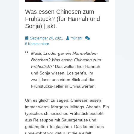
Was essen Chinesen zum
Frühstück? (für Hannah und
Sonja) | akt.
Posted
Autor
September 24, 2021
Yùnzhi
on
8 Kommentare
Müsli, Ei oder gar ein Marmeladen-
Brötchen? Was essen Chinesen zum
Frühstück?“
Das wollen hier Hannah
und Sonja wissen. Los geht’s, ihr
zwei, lasst uns einen Blick auf die
Frühstücks-Teller in China werfen.
Um es gleich zu sagen: Chinesen essen
immer warm. Morgens. Mittags. Abends. Ein
typisches chinesisches Frühstück besteht
aus Reissuppe mit Sauergemüse und
gedämpften Teigtaschen. Das kommt uns
ungewohnt vor, dafür ist die Vielfalt