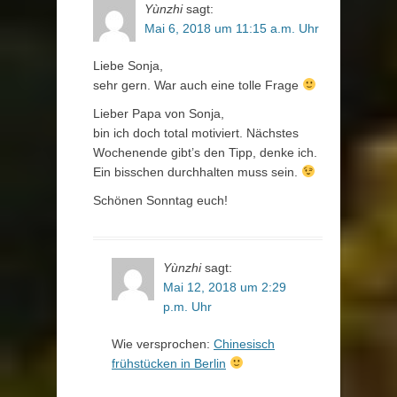
Yùnzhi
sagt:
Mai 6, 2018 um 11:15 a.m. Uhr
Liebe Sonja,
sehr gern. War auch eine tolle Frage
Lieber Papa von Sonja,
bin ich doch total motiviert. Nächstes
Wochenende gibt’s den Tipp, denke ich.
Ein bisschen durchhalten muss sein.
Schönen Sonntag euch!
Yùnzhi
sagt:
Mai 12, 2018 um 2:29
p.m. Uhr
Wie versprochen:
Chinesisch
frühstücken in Berlin