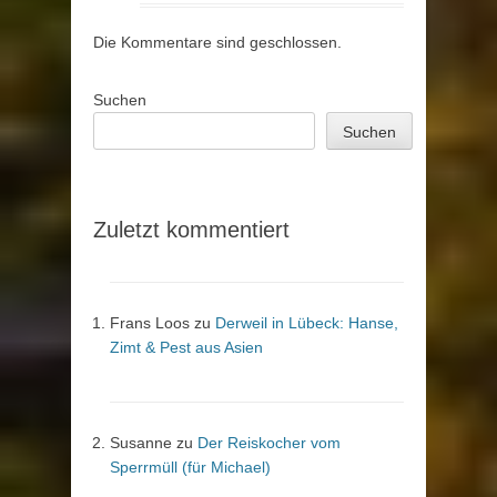
Die Kommentare sind geschlossen.
Suchen
Suchen
Zuletzt kommentiert
Frans Loos
zu
Derweil in Lübeck: Hanse,
Zimt & Pest aus Asien
Susanne
zu
Der Reiskocher vom
Sperrmüll (für Michael)