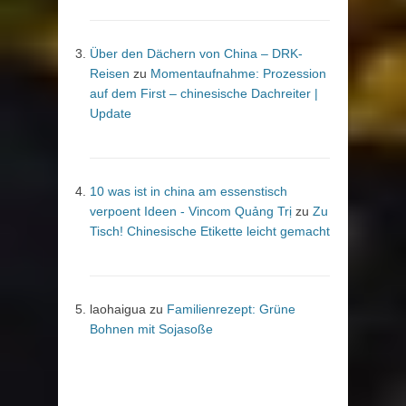
Über den Dächern von China – DRK-
Reisen
zu
Momentaufnahme: Prozession
auf dem First – chinesische Dachreiter |
Update
10 was ist in china am essenstisch
verpoent Ideen - Vincom Quảng Trị
zu
Zu
Tisch! Chinesische Etikette leicht gemacht
laohaigua
zu
Familienrezept: Grüne
Bohnen mit Sojasoße