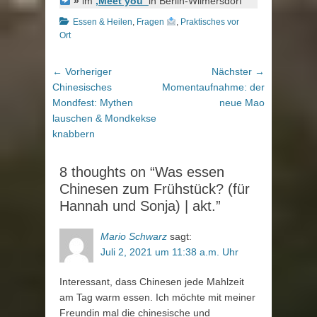
»
im
‚Meet you‘
in Berlin-Wilmersdorf
Kategorien
Essen & Heilen
,
Fragen
,
Praktisches vor
Ort
Beitragsnavigation
Vorheriger
Nächster
← Vorheriger
Nächster →
Beitrag:
Beitrag:
Chinesisches
Momentaufnahme: der
Mondfest: Mythen
neue Mao
lauschen & Mondkekse
knabbern
8 thoughts on “Was essen
Chinesen zum Frühstück? (für
Hannah und Sonja) | akt.”
Mario Schwarz
sagt:
Juli 2, 2021 um 11:38 a.m. Uhr
Interessant, dass Chinesen jede Mahlzeit
am Tag warm essen. Ich möchte mit meiner
Freundin mal die chinesische und