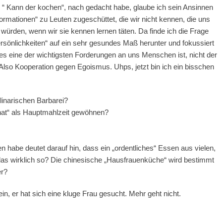
 “ Kann der kochen“, nach gedacht habe, glaube ich sein Ansinnen
ormationen“ zu Leuten zugeschüttet, die wir nicht kennen, die uns
n würden, wenn wir sie kennen lernen täten. Da finde ich die Frage
ersönlichkeiten“ auf ein sehr gesundes Maß herunter und fokussiert
dies eine der wichtigsten Forderungen an uns Menschen ist, nicht der
. Also Kooperation gegen Egoismus. Uhps, jetzt bin ich ein bisschen
ulinarischen Barbarei?
pinat“ als Hauptmahlzeit gewöhnen?
en habe deutet darauf hin, dass ein „ordentliches“ Essen aus vielen,
 das wirklich so? Die chinesische „Hausfrauenküche“ wird bestimmt
er?
in, er hat sich eine kluge Frau gesucht. Mehr geht nicht.