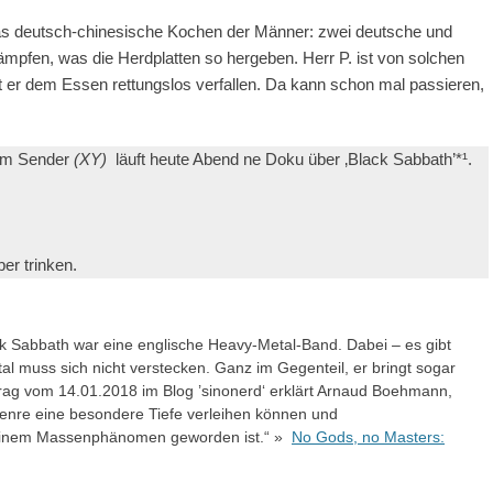
das deutsch-chinesische Kochen der Männer: zwei deutsche und
mpfen, was die Herdplatten so hergeben. Herr P. ist von solchen
st er dem Essen rettungslos verfallen. Da kann schon mal passieren,
im Sender
(XY)
läuft heute Abend ne Doku über ‚Black Sabbath’*¹.
er trinken.
ack Sabbath war eine englische Heavy-Metal-Band. Dabei – es gibt
al muss sich nicht verstecken. Ganz im Gegenteil, er bringt sogar
rag vom 14.01.2018 im Blog ’sinonerd‘ erklärt Arnaud Boehmann,
enre eine besondere Tiefe verleihen können und
u einem Massenphänomen geworden ist.“ »
No Gods, no Masters: