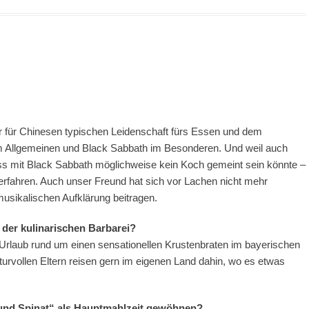
r für Chinesen typischen Leidenschaft fürs Essen und dem
m Allgemeinen und Black Sabbath im Besonderen. Und weil auch
s mit Black Sabbath möglichweise kein Koch gemeint sein könnte –
fahren. Auch unser Freund hat sich vor Lachen nicht mehr
usikalischen Aufklärung beitragen.
e der kulinarischen Barbarei?
 Urlaub rund um einen sensationellen Krustenbraten im bayerischen
lturvollen Eltern reisen gern im eigenen Land dahin, wo es etwas
n und Spinat“ als Hauptmahlzeit gewöhnen?