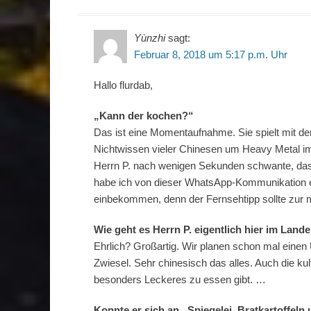
Yùnzhi
sagt:
Februar 8, 2018 um 5:17 p.m. Uhr
Hallo flurdab,
„Kann der kochen?“
Das ist eine Momentaufnahme. Sie spielt mit de
Nichtwissen vieler Chinesen um Heavy Metal i
Herrn P. nach wenigen Sekunden schwante, das
habe ich von dieser WhatsApp-Kommunikation er
einbekommen, denn der Fernsehtipp sollte zur m
Wie geht es Herrn P. eigentlich hier im Land
Ehrlich? Großartig. Wir planen schon mal einen
Zwiesel. Sehr chinesisch das alles. Auch die ku
besonders Leckeres zu essen gibt. …
Konnte er sich an „Spiegelei, Bratkartoffel