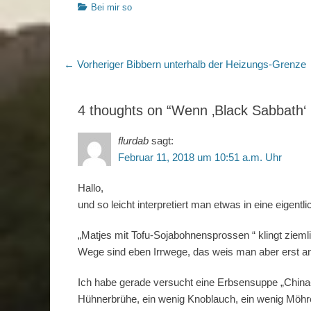
Kategorien
Bei mir so
Beitragsnavigation
Vorheriger
← Vorheriger
Bibbern unterhalb der Heizungs-Grenze
Beitrag:
4 thoughts on “Wenn ‚Black Sabbath‘ 
flurdab
sagt:
Februar 11, 2018 um 10:51 a.m. Uhr
Hallo,
und so leicht interpretiert man etwas in eine eigentl
„Matjes mit Tofu-Sojabohnensprossen “ klingt ziem
Wege sind eben Irrwege, das weis man aber erst a
Ich habe gerade versucht eine Erbsensuppe „China- 
Hühnerbrühe, ein wenig Knoblauch, ein wenig Möhre