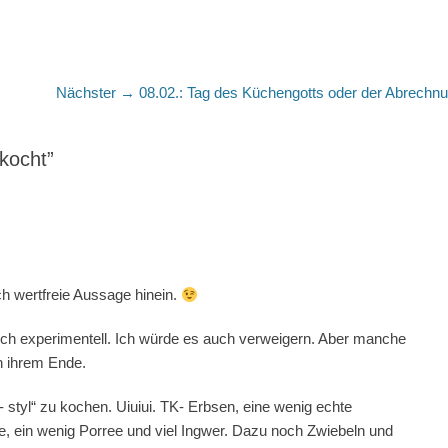
Nächster
Nächster →
08.02.: Tag des Küchengotts oder der Abrechn
Beitrag:
kocht”
ich wertfreie Aussage hinein.
lich experimentell. Ich würde es auch verweigern. Aber manche
n ihrem Ende.
styl“ zu kochen. Uiuiui. TK- Erbsen, eine wenig echte
, ein wenig Porree und viel Ingwer. Dazu noch Zwiebeln und