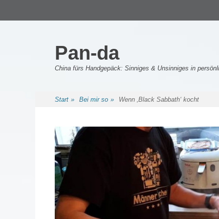
Primäres Menü
Zum
Inhalt
springen
Pan-da
China fürs Handgepäck: Sinniges & Unsinniges in persö
Sekundäres Menü
Zum
Start
»
Bei mir so
»
Wenn ‚Black Sabbath‘ kocht
Inhalt
springen