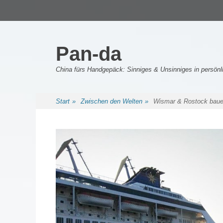
Primäres Menü
Zum
Inhalt
springen
Pan-da
China fürs Handgepäck: Sinniges & Unsinniges in persö
Sekundäres Menü
Zum
Start
»
Zwischen den Welten
»
Wismar & Rostock bauen
Inhalt
springen