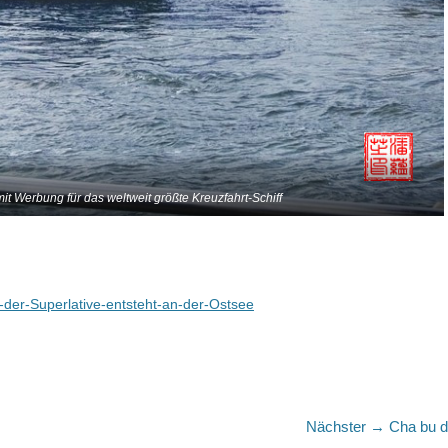
t Werbung für das weltweit größte Kreuzfahrt-Schiff
-der-Superlative-entsteht-an-der-Ostsee
Nächster
Nächster →
Cha bu 