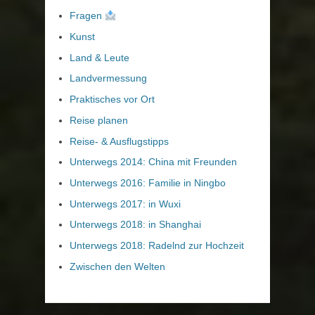
Fragen
Kunst
Land & Leute
Landvermessung
Praktisches vor Ort
Reise planen
Reise- & Ausflugstipps
Unterwegs 2014: China mit Freunden
Unterwegs 2016: Familie in Ningbo
Unterwegs 2017: in Wuxi
Unterwegs 2018: in Shanghai
Unterwegs 2018: Radelnd zur Hochzeit
Zwischen den Welten