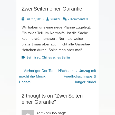
Zwei Seiten einer Garantie
Posted
Autor
Juli 27, 2015
Yùnzhi
2 Kommentare
on
Wir haben uns eine neue Pfanne zugelegt.
Ein tolles Teil. Im Normalfall ist die Sache
kaum erwähnenswert. Normalerweise
blättert man aber auch nicht alle Garantie-
Heftchen durch. Sollte man aber mal!
Kategorien
Bei mir so
,
Chinesisches Berlin
Beitragsnavigation
Vorheriger
Nächster
← Vorheriger
Der Ton
Nächster →
Umzug mit
Beitrag:
Beitrag:
macht die Musik |
Friedhofsschnaps &
Update
langer Nudel
2 thoughts on “Zwei Seiten
einer Garantie”
TomTom365
sagt: