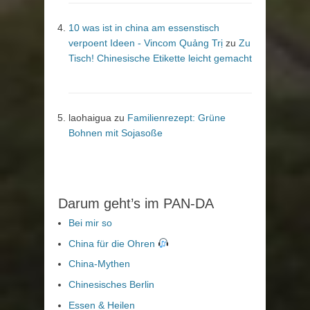
10 was ist in china am essenstisch
verpoent Ideen - Vincom Quảng Trị
zu
Zu
Tisch! Chinesische Etikette leicht gemacht
laohaigua
zu
Familienrezept: Grüne
Bohnen mit Sojasoße
Darum geht’s im PAN-DA
Bei mir so
China für die Ohren
China-Mythen
Chinesisches Berlin
Essen & Heilen