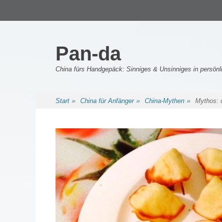
Primäres Menü
Zum
Inhalt
springen
Pan-da
China fürs Handgepäck: Sinniges & Unsinniges in persö
Sekundäres Menü
Zum
Start
»
China für Anfänger
»
China-Mythen
»
Mythos: 
Inhalt
springen