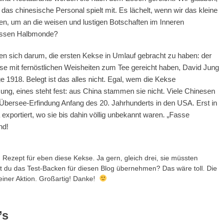
 das chinesische Personal spielt mit. Es lächelt, wenn wir das kleine
n, um an die weisen und lustigen Botschaften im Inneren
ossen Halbmonde?
n sich darum, die ersten Kekse in Umlauf gebracht zu haben: der
 mit fernöstlichen Weisheiten zum Tee gereicht haben, David Jung
e 1918. Belegt ist das alles nicht. Egal, wem die Kekse
ng, eines steht fest: aus China stammen sie nicht. Viele Chinesen
 Übersee-Erfindung Anfang des 20. Jahrhunderts in den USA. Erst in
xportiert, wo sie bis dahin völlig unbekannt waren. „Fasse
nd!
 Rezept für eben diese Kekse. Ja gern, gleich drei, sie müssten
est du das Test-Backen für diesen Blog übernehmen? Das wäre toll. Die
deiner Aktion. Großartig! Danke!
’s