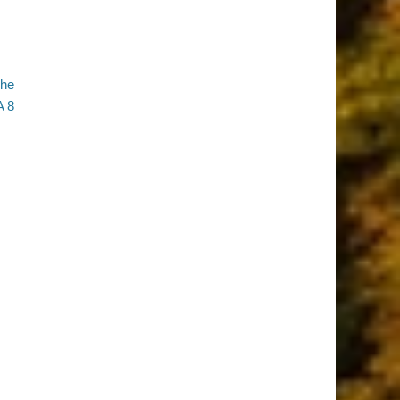
che
A 8