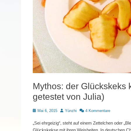
Mythos: der Glückskeks 
getestet von Julia)
Posted
Autor
Mai 6, 2015
Yùnzhi
4 Kommentare
on
„Sei ehrgeizig“, steht auf einem Zettelchen oder „Ble
Glückskekse mit ihren Weisheiten. In deutschen C