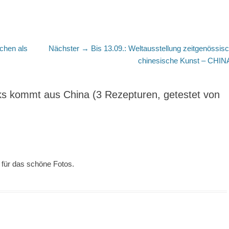
Nächster
chen als
Nächster →
Bis 13.09.: Weltausstellung zeitgenössis
Beitrag:
chinesische Kunst – CHIN
ks kommt aus China (3 Rezepturen, getestet von
für das schöne Fotos.