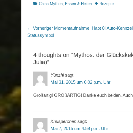
Kategorien
Schlagworte
China-Mythen
,
Essen & Heilen
Rezepte
Beitragsnavigation
Vorheriger
← Vorheriger
Momentaufnahme: Habt 8! Auto-Kennzei
Beitrag:
Statussymbol
4 thoughts on “Mythos: der Glückske
Julia)”
Yùnzhi
sagt:
Mai 31, 2015 um 6:02 p.m. Uhr
Großartig! GROßARTIG! Danke euch beiden. Auch 
Knusperchen
sagt:
Mai 7, 2015 um 4:59 p.m. Uhr