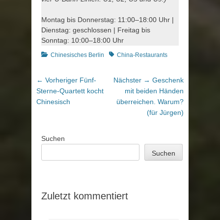
Montag bis Donnerstag: 11:00–18:00 Uhr |
Dienstag: geschlossen | Freitag bis
Sonntag: 10:00–18:00 Uhr
Kategorien
Schlagworte
Chinesisches Berlin
China-Restaurants
Beitragsnavigation
Vorheriger
Nächster
← Vorheriger
Fünf-
Nächster →
Geschenk
Beitrag:
Beitrag:
Sterne-Quartett kocht
mit beiden Händen
Chinesisch
überreichen. Warum?
(für Jürgen)
Suchen
Suchen
Zuletzt kommentiert