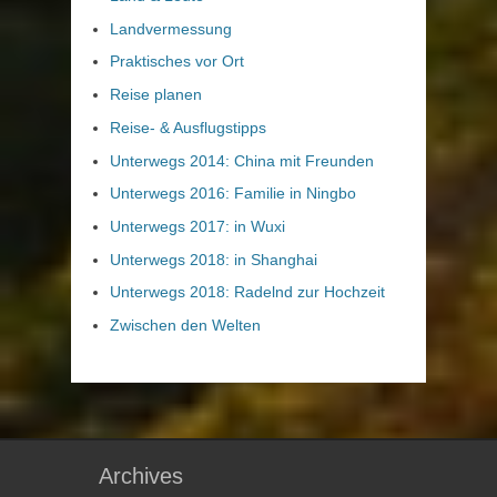
Landvermessung
Praktisches vor Ort
Reise planen
Reise- & Ausflugstipps
Unterwegs 2014: China mit Freunden
Unterwegs 2016: Familie in Ningbo
Unterwegs 2017: in Wuxi
Unterwegs 2018: in Shanghai
Unterwegs 2018: Radelnd zur Hochzeit
Zwischen den Welten
Archives