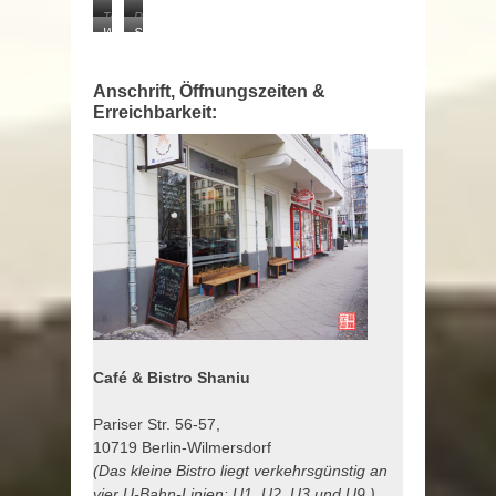
Tofu
Reisbreisuppe
Wantan-
Sha
und
Suppe:
Niu
Kimchi
hinten
Anschrift, Öffnungszeiten &
Yóutiáo
Erreichbarkeit:
Café & Bistro Shaniu
Pariser Str. 56-57,
10719 Berlin-Wilmersdorf
(Das kleine Bistro liegt verkehrsgünstig an
vier U-Bahn-Linien: U1, U2, U3 und U9.)