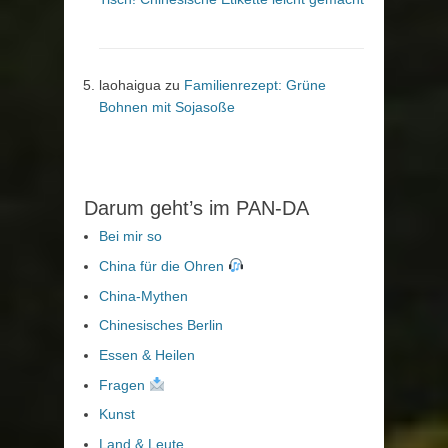
laohaigua
zu
Familienrezept: Grüne
Bohnen mit Sojasoße
Darum geht’s im PAN-DA
Bei mir so
China für die Ohren
China-Mythen
Chinesisches Berlin
Essen & Heilen
Fragen
Kunst
Land & Leute