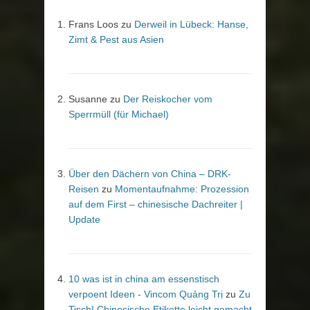
Frans Loos
zu
Derweil in Lübeck: Hanse,
Zimt & Pest aus Asien
Susanne
zu
Der Reiskocher vom
Sperrmüll (für Michael)
Über den Dächern von China – DRK-
Reisen
zu
Momentaufnahme: Prozession
auf dem First – chinesische Dachreiter |
Update
10 was ist in china am essenstisch
verpoent Ideen - Vincom Quảng Trị
zu
Zu
Tisch! Chinesische Etikette leicht gemacht