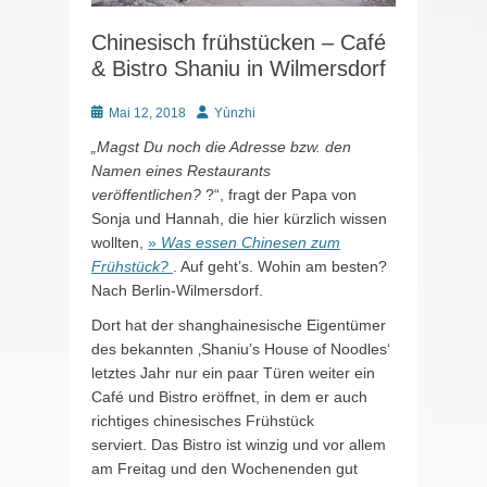
Chinesisch frühstücken – Café
& Bistro Shaniu in Wilmersdorf
Posted
Autor
Mai 12, 2018
Yùnzhi
on
„Magst Du noch die Adresse bzw. den
Namen eines Restaurants
veröffentlichen?
?“, fragt der Papa von
Sonja und Hannah, die hier kürzlich wissen
wollten,
»
Was essen Chinesen zum
Frühstück?
. Auf geht’s. Wohin am besten?
Nach Berlin-Wilmersdorf.
Dort hat der shanghainesische Eigentümer
des bekannten ‚Shaniu’s House of Noodles‘
letztes Jahr nur ein paar Türen weiter ein
Café und Bistro eröffnet, in dem er auch
richtiges chinesisches Frühstück
serviert. Das Bistro ist winzig und vor allem
am Freitag und den Wochenenden gut