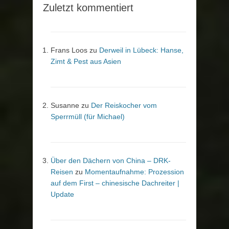
Zuletzt kommentiert
Frans Loos
zu
Derweil in Lübeck: Hanse,
Zimt & Pest aus Asien
Susanne
zu
Der Reiskocher vom
Sperrmüll (für Michael)
Über den Dächern von China – DRK-
Reisen
zu
Momentaufnahme: Prozession
auf dem First – chinesische Dachreiter |
Update