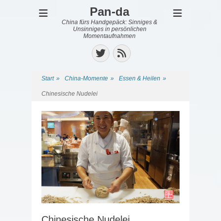
Pan-da
China fürs Handgepäck: Sinniges &
Unsinniges in persönlichen
Momentaufnahmen
Twitter
Feed
Start
»
China-Momente
»
Essen & Heilen
»
Chinesische Nudelei
Chinesische Nudelei