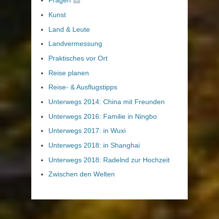
Fragen
Kunst
Land & Leute
Landvermessung
Praktisches vor Ort
Reise planen
Reise- & Ausflugstipps
Unterwegs 2014: China mit Freunden
Unterwegs 2016: Familie in Ningbo
Unterwegs 2017: in Wuxi
Unterwegs 2018: in Shanghai
Unterwegs 2018: Radelnd zur Hochzeit
Zwischen den Welten