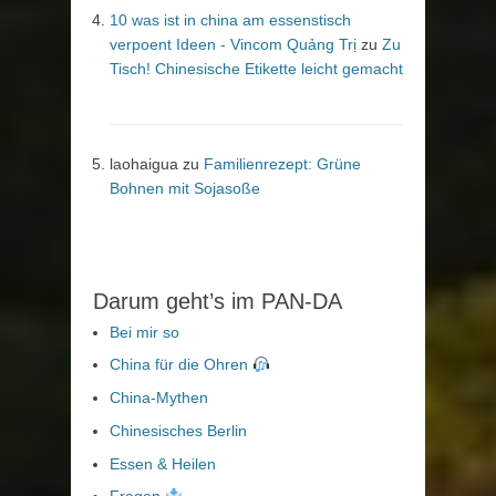
10 was ist in china am essenstisch
verpoent Ideen - Vincom Quảng Trị
zu
Zu
Tisch! Chinesische Etikette leicht gemacht
laohaigua
zu
Familienrezept: Grüne
Bohnen mit Sojasoße
Darum geht’s im PAN-DA
Bei mir so
China für die Ohren
China-Mythen
Chinesisches Berlin
Essen & Heilen