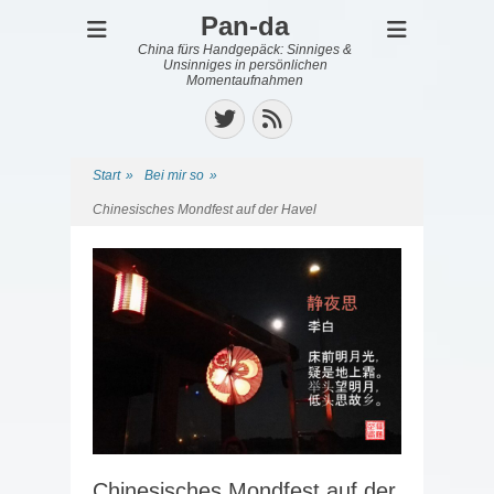
Pan-da
China fürs Handgepäck: Sinniges &
Unsinniges in persönlichen
Momentaufnahmen
Twitter
Feed
Start
»
Bei mir so
»
Chinesisches Mondfest auf der Havel
Chinesisches Mondfest auf der