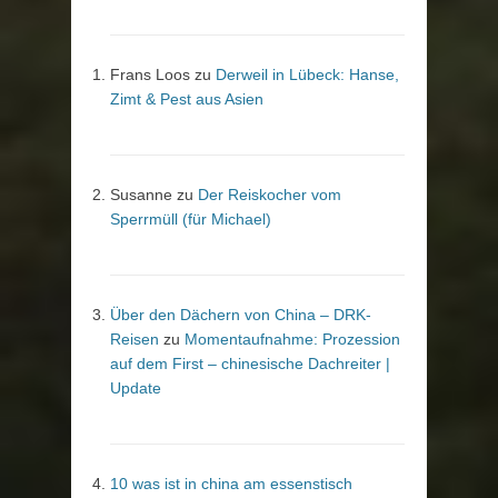
Frans Loos
zu
Derweil in Lübeck: Hanse,
Zimt & Pest aus Asien
Susanne
zu
Der Reiskocher vom
Sperrmüll (für Michael)
Über den Dächern von China – DRK-
Reisen
zu
Momentaufnahme: Prozession
auf dem First – chinesische Dachreiter |
Update
10 was ist in china am essenstisch