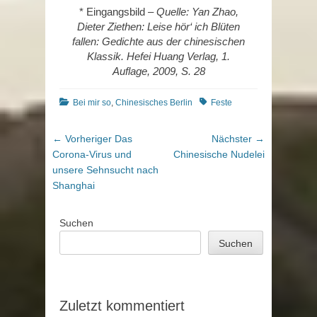
* Eingangsbild –
Quelle: Yan Zhao,
Dieter Ziethen: Leise hör‘ ich Blüten
fallen: Gedichte aus der chinesischen
Klassik. Hefei Huang Verlag, 1.
Auflage, 2009, S. 28
Kategorien
Schlagworte
Bei mir so
,
Chinesisches Berlin
Feste
Beitragsnavigation
Vorheriger
Nächster
← Vorheriger
Das
Nächster →
Beitrag:
Beitrag:
Corona-Virus und
Chinesische Nudelei
unsere Sehnsucht nach
Shanghai
Suchen
Suchen
Zuletzt kommentiert