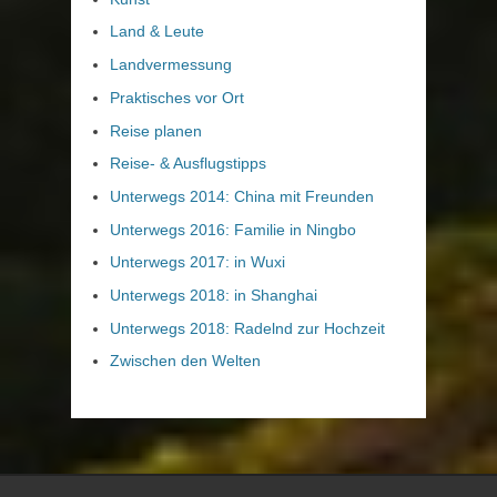
Land & Leute
Landvermessung
Praktisches vor Ort
Reise planen
Reise- & Ausflugstipps
Unterwegs 2014: China mit Freunden
Unterwegs 2016: Familie in Ningbo
Unterwegs 2017: in Wuxi
Unterwegs 2018: in Shanghai
Unterwegs 2018: Radelnd zur Hochzeit
Zwischen den Welten