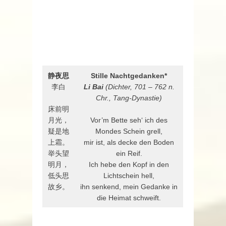
静夜思
Stille Nachtgedanken*
李白
Li Bai
(Dichter, 701 – 762 n.
Chr., Tang-Dynastie)
床前明
月光，
Vor’m Bette seh‘ ich des
疑是地
Mondes Schein grell,
上霜。
mir ist, als decke den Boden
举头望
ein Reif.
明月，
Ich hebe den Kopf in den
低头思
Lichtschein hell,
故乡。
ihn senkend, mein Gedanke in
die Heimat schweift.