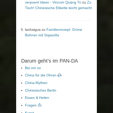
verpoent Ideen - Vincom Quảng Trị
zu
Zu
Tisch! Chinesische Etikette leicht gemacht
laohaigua
zu
Familienrezept: Grüne
Bohnen mit Sojasoße
Darum geht’s im PAN-DA
Bei mir so
China für die Ohren
China-Mythen
Chinesisches Berlin
Essen & Heilen
Fragen
Kunst