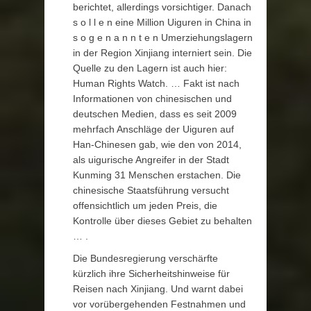
berichtet, allerdings vorsichtiger. Danach
s o l l e n eine Million Uiguren in China in
s o g e n a n n t e n Umerziehungslagern
in der Region Xinjiang interniert sein. Die
Quelle zu den Lagern ist auch hier:
Human Rights Watch. … Fakt ist nach
Informationen von chinesischen und
deutschen Medien, dass es seit 2009
mehrfach Anschläge der Uiguren auf
Han-Chinesen gab, wie den von 2014,
als uigurische Angreifer in der Stadt
Kunming 31 Menschen erstachen. Die
chinesische Staatsführung versucht
offensichtlich um jeden Preis, die
Kontrolle über dieses Gebiet zu behalten
… .
Die Bundesregierung verschärfte
kürzlich ihre Sicherheitshinweise für
Reisen nach Xinjiang. Und warnt dabei
vor vorübergehenden Festnahmen und