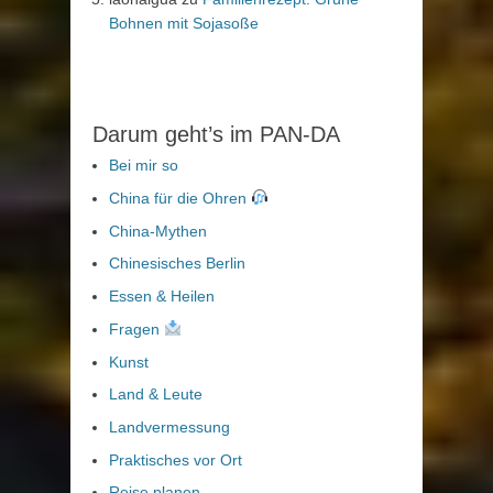
Bohnen mit Sojasoße
Darum geht’s im PAN-DA
Bei mir so
China für die Ohren
China-Mythen
Chinesisches Berlin
Essen & Heilen
Fragen
Kunst
Land & Leute
Landvermessung
Praktisches vor Ort
Reise planen