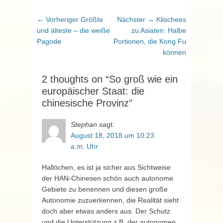
Beitragsnavigation
Vorheriger
Nächster
← Vorheriger
Größte
Nächster →
Klischees
Beitrag:
Beitrag:
und älteste – die weiße
zu Asiaten: Halbe
Pagode
Portionen, die Kong Fu
können
2 thoughts on “So groß wie ein
europäischer Staat: die
chinesische Provinz”
Stephan
sagt:
August 18, 2018 um 10:23
a.m. Uhr
Hallöchen, es ist ja sicher aus Sichtweise
der HAN-Chinesen schön auch autonome
Gebiete zu benennen und diesen große
Autonomie zuzuerkennen, die Realität sieht
doch aber etwas anders aus. Der Schutz
und die Unterstützung z.B. der autonomen