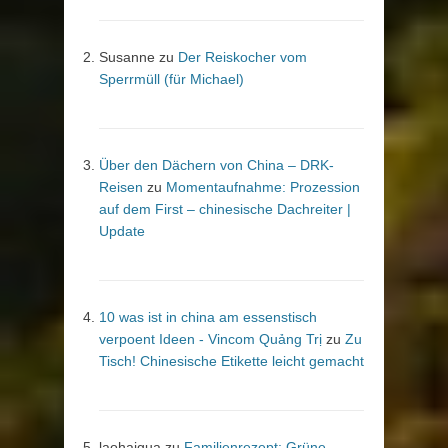
Susanne
zu
Der Reiskocher vom
Sperrmüll (für Michael)
Über den Dächern von China – DRK-
Reisen
zu
Momentaufnahme: Prozession
auf dem First – chinesische Dachreiter |
Update
10 was ist in china am essenstisch
verpoent Ideen - Vincom Quảng Trị
zu
Zu
Tisch! Chinesische Etikette leicht gemacht
laohaigua
zu
Familienrezept: Grüne