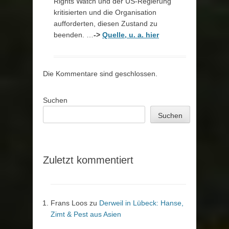
Rights Watch und der US-Regierung
kritisierten und die Organisation
aufforderten, diesen Zustand zu
beenden. …
->
Quelle, u. a. hier
Die Kommentare sind geschlossen.
Suchen
Suchen
Zuletzt kommentiert
Frans Loos
zu
Derweil in Lübeck: Hanse,
Zimt & Pest aus Asien