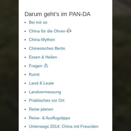
Darum geht’s im PAN-DA
Bei mir so
China für die Ohren
China-Mythen
Chinesisches Berlin
Essen & Heilen
Fragen
Kunst
Land & Leute
Landvermessung
Praktisches vor Ort
Reise planen
Reise- & Ausflugstipps
Unterwegs 2014: China mit Freunden