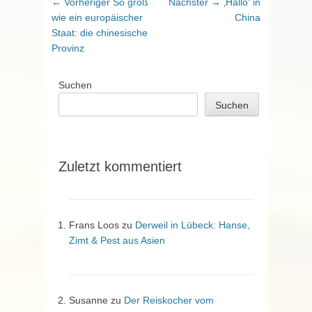
Beitragsnavigation
Vorheriger
Nächster
← Vorheriger
So groß
Nächster →
‚Hallo‘ in
Beitrag:
Beitrag:
wie ein europäischer
China
Staat: die chinesische
Provinz
Suchen
Suchen
Zuletzt kommentiert
Frans Loos
zu
Derweil in Lübeck: Hanse,
Zimt & Pest aus Asien
Susanne
zu
Der Reiskocher vom