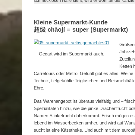
schmucklosen Halle sieht, wird er wohl an die Kanzle
Kleine Supermarkt-Kunde
超级 chāojí = super (Supermarkt)
Größere
Jahrzehn
Gegart wird im Supermarkt auch.
Zuteilun
Ketten 
Carrefours oder Metro. Gefühlt gibt es alles: Wein
Technik, tiefgekühlte Teigtaschen und Reismehlbä
Ehre.
Das Warenangebot ist überaus vielfältig und – fri
Spezialitäten hinzu, wie die pinke Drachenfrucht od
Namen Stinkefrucht daherkommt. Frisch mögen es d
lebend im Wasserbecken umher, und wird auf Wunsc
sucht ist eine Käsetheke. Und auch mit dem europäis