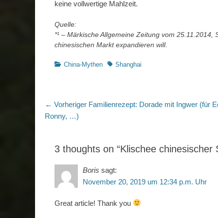
keine vollwertige Mahlzeit.
Quelle:
*¹ – Märkische Allgemeine Zeitung vom 25.11.2014, S
chinesischen Markt expandieren will.
Kategorien
Schlagworte
China-Mythen
Shanghai
Beitragsnavigation
Vorheriger
← Vorheriger
Familienrezept: Dorade mit Ingwer (für E
Beitrag:
Ronny, …)
3 thoughts on “Klischee chinesischer
Boris
sagt:
November 20, 2019 um 12:34 p.m. Uhr
Great article! Thank you