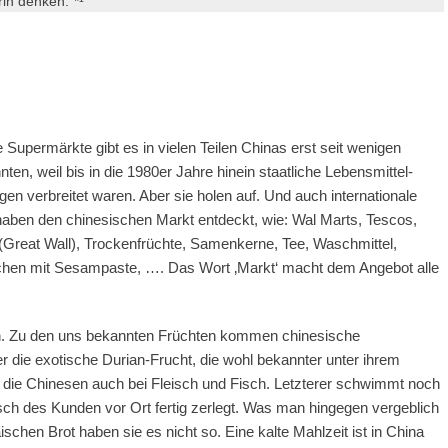
rin denken.“*¹
 Supermärkte gibt es in vielen Teilen Chinas erst seit wenigen
ten, weil bis in die 1980er Jahre hinein staatliche Lebensmittel-
gen verbreitet waren. Aber sie holen auf. Und auch internationale
haben den chinesischen Markt entdeckt, wie: Wal Marts, Tescos,
e (Great Wall), Trockenfrüchte, Samenkerne, Tee, Waschmittel,
llchen mit Sesampaste, …. Das Wort ‚Markt‘ macht dem Angebot alle
sch. Zu den uns bekannten Früchten kommen chinesische
er die exotische Durian-Frucht, die wohl bekannter unter ihrem
ie Chinesen auch bei Fleisch und Fisch. Letzterer schwimmt noch
h des Kunden vor Ort fertig zerlegt. Was man hingegen vergeblich
chen Brot haben sie es nicht so. Eine kalte Mahlzeit ist in China