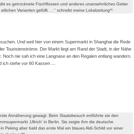
ibt es getrocknete Fischflossen und anderes unansehnliches Getier.
etlichen Varianten gefüllt. …“ schreibt meine Lokalzeitung*¹
esuchen. Und weil hier von einem Supermarkt in Shanghai die Rede
der Touristenströme. Der Markt liegt am Rand der Stadt, in der Nähe
er. Noch nie sah ich eine Langnase an den Regalen entlang wandern.
und ich stehe vor 60 Kassen …
erste Annäherung gewagt. Beim Staatsbesuch entführte sie den
msupermarkt ‚Ullrich‘ in Berlin. Sie zeigte ihm die deutsche
in Peking aber bald das erste Mal ein blaues Aldi-Schild vor einer