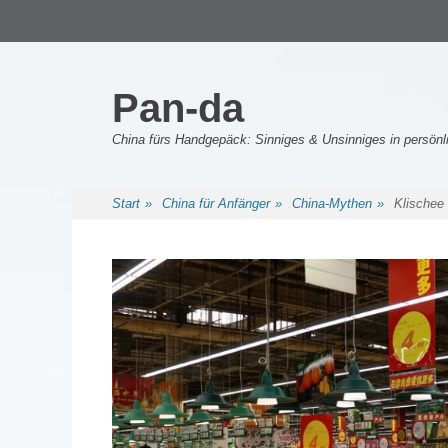
Primäres Menü
Zum
Inhalt
springen
Pan-da
China fürs Handgepäck: Sinniges & Unsinniges in persö
Sekundäres Menü
Zum
Start
»
China für Anfänger
»
China-Mythen
»
Klischee
Inhalt
springen