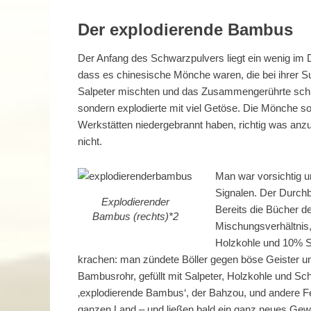
Der explodierende Bambus
Der Anfang des Schwarzpulvers liegt ein wenig im
dass es chinesische Mönche waren, die bei ihrer S
Salpeter mischten und das Zusammengerührte schlie
sondern explodierte mit viel Getöse. Die Mönche soll
Werkstätten niedergebrannt haben, richtig was anzu
nicht.
Man war vorsichtig 
Signalen. Der Durch
Explodierender
Bereits die Bücher d
Bambus (rechts)*2
Mischungsverhältnis,
Holzkohle und 10% Sc
krachen: man zündete Böller gegen böse Geister u
Bambusrohr, gefüllt mit Salpeter, Holzkohle und Sc
‚explodierende Bambus‘, der Bahzou, und andere Fe
ganzen Land – und ließen bald ein ganz neues Gewe