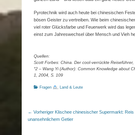
Pyrotechnik wird auch heute bei chinesischen Fes
bösen Geister zu vertreiben. Wie beim chinesischen 
viel roter Glücksfarbe und Feuerwerk wird das le
einst zum Jahreswechsel über Mensch und Vieh herf
Quellen:
Scott Forbes: China. Der cool-verrückte Reiseführer,
*2 – Wang Yi (Author): Common Knowledge about Chi
1, 2004, S. 109
Kategorien
Fragen
,
Land & Leute
Beitragsnavigation
Vorheriger
← Vorheriger
Klischee chinesischer Supermarkt: Reis
Beitrag:
unansehnlichem Getier