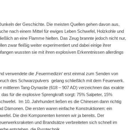
 Dunkeln der Geschichte. Die meisten Quellen gehen davon aus,
uche nach einem Mittel für ewiges Leben Schwefel, Holzkohle und
ßlich an eine Flamme hielten. Das Zeug brannte jedoch nicht nur,
en zwar fleißig weiter experimentiert und dabei einige ihrer
fangen wussten sie mit ihren explosiven Erkenntnissen allerdings
und verwendete die ‚Feuermedizin‘ erst einmal zum Senden von
bruch des Schwarzpulvers gelang schließlich mit dem Feuerwerk.
er mittleren Tang-Dynastie (618 – 907 AD) verzeichnen das exakte
 das für die explosive Sprengkraft sorgt: 75% Salpeter, 15%
hwefel. Im 10. Jahrhundert ließen es die Chinesen dann richtig
nd Dämonen. Die ersten waren einfache Konstruktionen: ein
hwefel. Die drei Komponenten kennen wir ja bereits. Der
uerwerksraketen und Brandsätze verbreiteten sich schnell im
rbe entstehen, die Pyrotechnik.