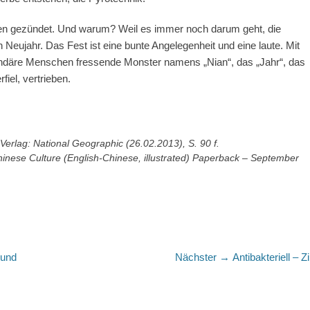
ten gezündet. Und warum? Weil es immer noch darum geht, die
Neujahr. Das Fest ist eine bunte Angelegenheit und eine laute. Mit
gendäre Menschen fressende Monster namens „Nian“, das „Jahr“, das
iel, vertrieben.
 Verlag: National Geographic (26.02.2013), S. 90 f.
nese Culture (English-Chinese, illustrated) Paperback – September
Nächster
 und
Nächster →
Antibakteriell – Z
Beitrag: