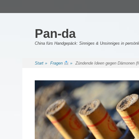
Primäres Menü
Zum
Inhalt
springen
Pan-da
China fürs Handgepäck: Sinniges & Unsinniges in persö
Sekundäres Menü
Zum
Start
»
Fragen
»
Zündende Ideen gegen Dämonen (f
Inhalt
springen