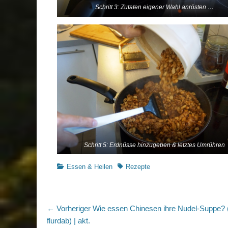
Schritt 3: Zutaten eigener Wahl anrösten …
Schritt 5: Erdnüsse hinzugeben & letztes Umrühren
Kategorien
Schlagworte
Essen & Heilen
Rezepte
Beitragsnavigation
Vorheriger
← Vorheriger
Wie essen Chinesen ihre Nudel-Suppe? (
Beitrag:
flurdab) | akt.