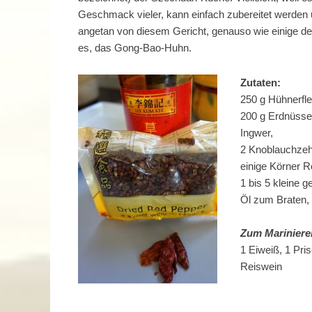
Geschmack vieler, kann einfach zubereitet werden u
angetan von diesem Gericht, genauso wie einige deu
es, das Gong-Bao-Huhn.
Zutaten:
250 g Hühnerfle
200 g Erdnüsse
Ingwer,
2 Knoblauchze
einige Körner R
1 bis 5 kleine 
Öl zum Braten,
Zum Mariniere
1 Eiweiß, 1 Pri
Reiswein