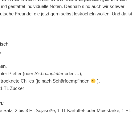
nd gestattet individuelle Noten. Deshalb sind auch wir schwer
tsche Freunde, die jetzt gern selbst losköcheln wollen. Und da ist
isch,
,
hen,
oter Pfeffer (oder
Sichuanpfeffer
oder …),
getrocknete Chilies (je nach Schärfeempfinden
),
 1 TL Zucker
n:
se Salz, 2 bis 3 EL Sojasoße, 1 TL Kartoffel- oder Maisstärke, 1 EL