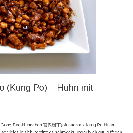
o (Kung Po) – Huhn mit
: das Gong-Bao-Hühnchen 宮保雞丁(oft auch als Kung Po Huhn
o vieles in sich vereint: es schmeckt unglaublich gut, trifft den