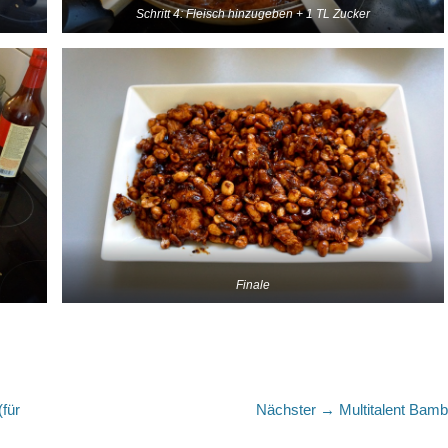
Schritt 4: Fleisch hinzugeben + 1 TL Zucker
Finale
Nächster
für
Nächster →
Multitalent Bam
Beitrag: