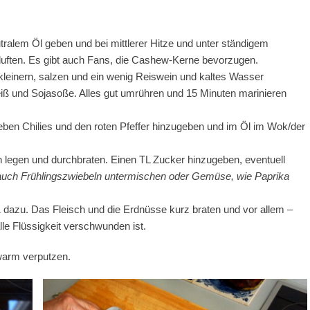
alem Öl geben und bei mittlerer Hitze und unter ständigem
 duften. Es gibt auch Fans, die Cashew-Kerne bevorzugen.
kleinern, salzen und ein wenig Reiswein und kaltes Wasser
ß und Sojasoße. Alles gut umrühren und 15 Minuten marinieren
eben Chilies und den roten Pfeffer hinzugeben und im Öl im Wok/der
in legen und durchbraten. Einen TL Zucker hinzugeben, eventuell
uch Frühlingszwiebeln untermischen oder Gemüse, wie Paprika
1 dazu. Das Fleisch und die Erdnüsse kurz braten und vor allem –
lle Flüssigkeit verschwunden ist.
 warm verputzen.