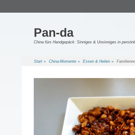
Primäres Menü
Zum
Inhalt
springen
Pan-da
China fürs Handgepäck: Sinniges & Unsinniges in persö
Sekundäres Menü
Zum
Start
»
China-Momente
»
Essen & Heilen
»
Familienr
Inhalt
springen