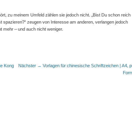
rt, zu meinem Umfeld zählen sie jedoch nicht. „Bist Du schon reich
st spazieren?“ zeugen von Interesse am anderen, verlangen jedoch
cht mehr – und auch nicht weniger.
Nächster
die Kong
Nächster →
Vorlagen für chinesische Schriftzeichen | A4, p
Beitrag:
For