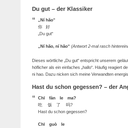
Du gut – der Klassiker
„Ní hăo“
你 好
„Du gut“
„Ní hăo, ní hăo“
(Antwort 2-mal rasch hinterein
Dieses wörtliche „Du gut“ entspricht unserem geläuf
höflicher als ein einfaches „hallo“. Häufig reagiert
ni hao. Dazu nicken sich meine Verwandten energis
Hast du schon gegessen? – der An
Chī fàn le ma?
吃 饭 了 吗?
Hast du schon gegessen?
Chī guò le