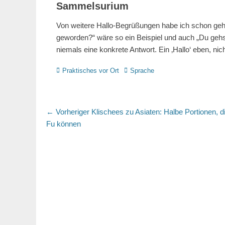
Sammelsurium
Von weitere Hallo-Begrüßungen habe ich schon gehö
geworden?“ wäre so ein Beispiel und auch „Du geh
niemals eine konkrete Antwort. Ein ‚Hallo‘ eben, ni
Kategorien
Schlagworte
Praktisches vor Ort
Sprache
Beitragsnavigation
Vorheriger
← Vorheriger
Klischees zu Asiaten: Halbe Portionen, 
Beitrag:
Fu können