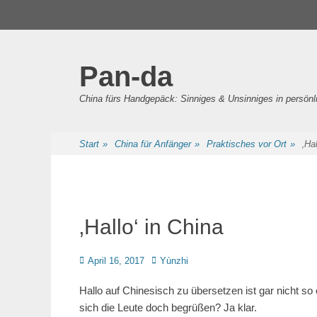
Primäres Menü
Zum
Inhalt
springen
Pan-da
China fürs Handgepäck: Sinniges & Unsinniges in persö
Sekundäres Menü
Zum
Start
»
China für Anfänger
»
Praktisches vor Ort
»
‚Ha
Inhalt
springen
‚Hallo‘ in China
Posted
Autor
April 16, 2017
Yùnzhi
on
Hallo auf Chinesisch zu übersetzen ist gar nicht so
sich die Leute doch begrüßen? Ja klar.