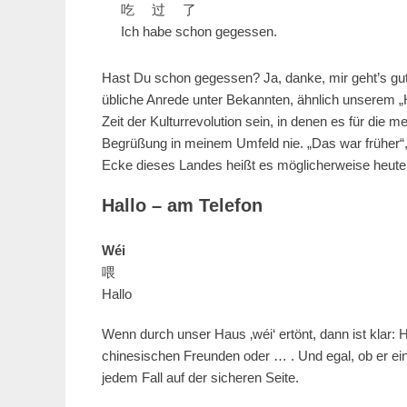
吃 过 了
Ich habe schon gegessen.
Hast Du schon gegessen? Ja, danke, mir geht’s gu
übliche Anrede unter Bekannten, ähnlich unserem „H
Zeit der Kulturrevolution sein, in denen es für die
Begrüßung in meinem Umfeld nie. „Das war früher“, 
Ecke dieses Landes heißt es möglicherweise heut
Hallo – am Telefon
Wéi
喂
Hallo
Wenn durch unser Haus ‚wéi‘ ertönt, dann ist klar: He
chinesischen Freunden oder … . Und egal, ob er eine
jedem Fall auf der sicheren Seite.