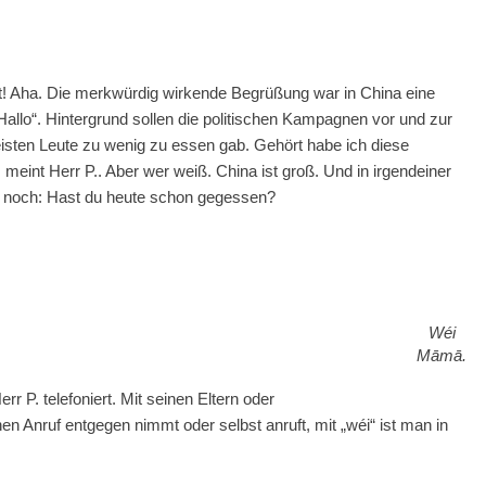
t! Aha. Die merkwürdig wirkende Begrüßung war in China eine
allo“. Hintergrund sollen die politischen Kampagnen vor und zur
 meisten Leute zu wenig zu essen gab. Gehört habe ich diese
meint Herr P.. Aber wer weiß. China ist groß. Und in irgendeiner
e noch: Hast du heute schon gegessen?
Wéi
Māmā.
rr P. telefoniert. Mit seinen Eltern oder
n Anruf entgegen nimmt oder selbst anruft, mit „wéi“ ist man in