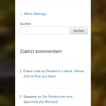
Beitragsnavigation
←
Ältere Beiträge
Suchen
Suchen
Zuletzt kommentiert
Frans Loos
zu
Derweil in Lübeck: Hanse,
Zimt & Pest aus Asien
Susanne
zu
Der Reiskocher vom
Sperrmüll (für Michael)