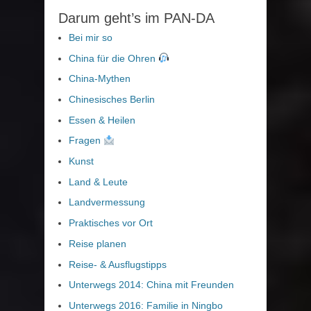
Darum geht’s im PAN-DA
Bei mir so
China für die Ohren
China-Mythen
Chinesisches Berlin
Essen & Heilen
Fragen
Kunst
Land & Leute
Landvermessung
Praktisches vor Ort
Reise planen
Reise- & Ausflugstipps
Unterwegs 2014: China mit Freunden
Unterwegs 2016: Familie in Ningbo