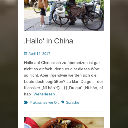
‚Hallo‘ in China
Posted
April 16, 2017
on
Hallo auf Chinesisch zu übersetzen ist gar
nicht so einfach, denn es gibt dieses Wort
so nicht. Aber irgendwie werden sich die
Leute doch begrüßen? Ja klar. Du gut – der
Klassiker „Ní hăo“你 好„Du gut“ „Ní hăo, ní
hăo“
Weiterlesen …
Kategorien
Schlagworte
Praktisches vor Ort
Sprache