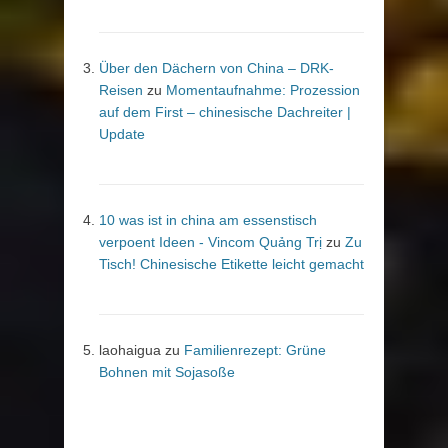
Über den Dächern von China – DRK-
Reisen
zu
Momentaufnahme: Prozession
auf dem First – chinesische Dachreiter |
Update
10 was ist in china am essenstisch
verpoent Ideen - Vincom Quảng Trị
zu
Zu
Tisch! Chinesische Etikette leicht gemacht
laohaigua
zu
Familienrezept: Grüne
Bohnen mit Sojasoße